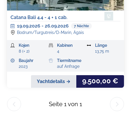
Catana Bali 4.4 - 4 + 1 cab.
19.09.2026
-
26.09.2026
7
Nächte
Bodrum/Turgutreis/D-Marin, Ägäis
Kojen
Kabinen
Länge
8 (+ 2)
4
13,75 m
Baujahr
Tiermitname
2023
auf Anfrage
9.500,00 €
Yachtdetails →
Seite
1
von
1