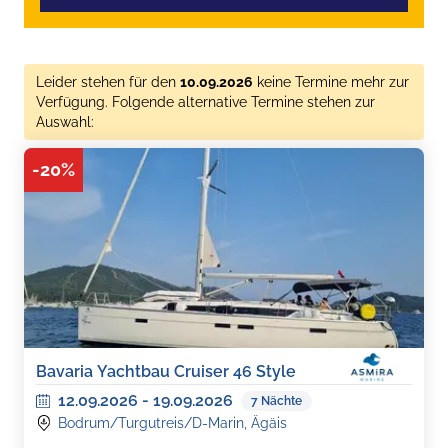
Leider stehen für den
10.09.2026
keine Termine mehr zur
Verfügung. Folgende alternative Termine stehen zur
Auswahl:
-
20
%
Bavaria Yachtbau Cruiser 46 Style
12.09.2026
-
19.09.2026
7
Nächte
Bodrum/Turgutreis/D-Marin, Ägäis