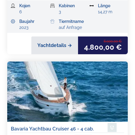
Kojen
Kabinen
Länge
6
3
14,27 m
Baujahr
Tiermitname
2023
auf Anfrage
6.000,00 €
Yachtdetails →
4.800,00 €
Bavaria Yachtbau Cruiser 46 - 4 cab.