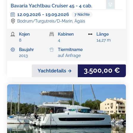
Bavaria Yachtbau Cruiser 45 - 4 cab.
12.09.2026
-
19.09.2026
7
Nächte
Bodrum/Turgutreis/D-Marin, Ägäis
Kojen
Kabinen
Länge
8
4
14,27 m
Baujahr
Tiermitname
2013
auf Anfrage
3.500,00 €
Yachtdetails →