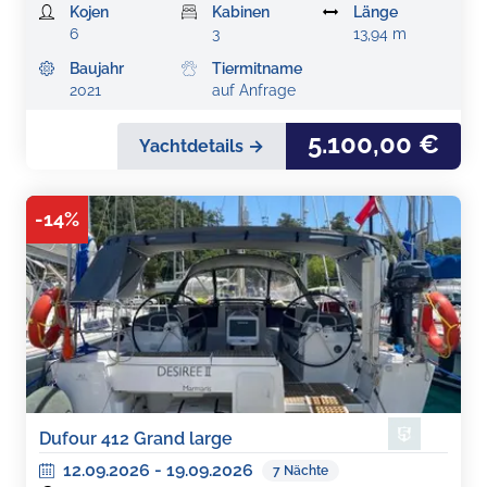
Kojen
Kabinen
Länge
6
3
13,94 m
Baujahr
Tiermitname
2021
auf Anfrage
5.100,00 €
Yachtdetails →
-
14
%
Dufour 412 Grand large
12.09.2026
-
19.09.2026
7
Nächte