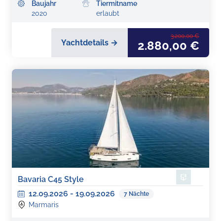
Baujahr
Tiermitname
2020
erlaubt
3.200,00 €
Yachtdetails →
2.880,00 €
Bavaria C45 Style
12.09.2026
-
19.09.2026
7
Nächte
Marmaris