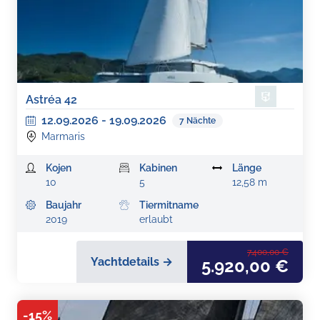
Astréa 42
12.09.2026
-
19.09.2026
7
Nächte
Marmaris
Kojen
Kabinen
Länge
10
5
12,58 m
Baujahr
Tiermitname
2019
erlaubt
7.400,00 €
Yachtdetails →
5.920,00 €
-
15
%