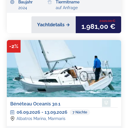
Baujahr
Tiermitname
2024
auf Anfrage
2.021,00 €
Yachtdetails →
1.981,00 €
-
2
%
Bénéteau Oceanis 30.1
06.09.2026
-
13.09.2026
7
Nächte
Albatros Marina, Marmaris