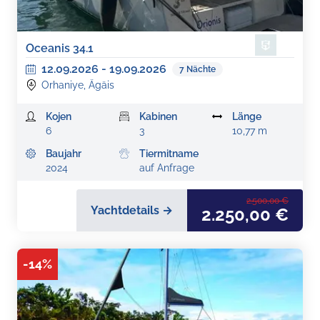
Oceanis 34.1
12.09.2026
-
19.09.2026
7
Nächte
Orhaniye, Ägäis
Kojen
Kabinen
Länge
6
3
10,77 m
Baujahr
Tiermitname
2024
auf Anfrage
2.500,00 €
Yachtdetails →
2.250,00 €
-
14
%