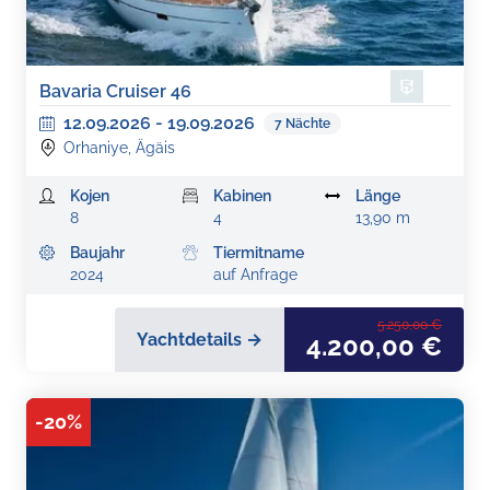
Bavaria Cruiser 46
12.09.2026
-
19.09.2026
7
Nächte
Orhaniye, Ägäis
Kojen
Kabinen
Länge
8
4
13,90 m
Baujahr
Tiermitname
2024
auf Anfrage
5.250,00 €
Yachtdetails →
4.200,00 €
-
20
%