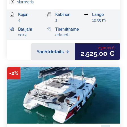
Marmaris
Kojen
Kabinen
Länge
4
2
12,35 m
Baujahr
Tiermitname
2017
erlaubt
2.970,00 €
Yachtdetails →
2.525,00 €
-
2
%