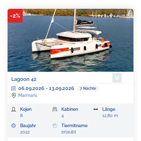
-
2
%
Lagoon 42
06.09.2026
-
13.09.2026
7
Nächte
Marmaris
Kojen
Kabinen
Länge
8
4
12,80 m
Baujahr
Tiermitname
2022
erlaubt