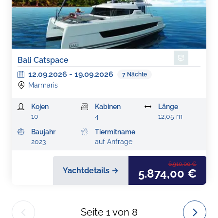
Bali Catspace
12.09.2026
-
19.09.2026
7
Nächte
Marmaris
Kojen
Kabinen
Länge
10
4
12,05 m
Baujahr
Tiermitname
2023
auf Anfrage
6.910,00 €
Yachtdetails →
5.874,00 €
Seite
1
von
8