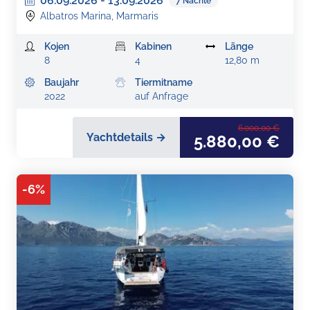
06.09.2026
-
13.09.2026
7
Nächte
Albatros Marina, Marmaris
Kojen
Kabinen
Länge
8
4
12,80 m
Baujahr
Tiermitname
2022
auf Anfrage
6.000,00 €
Yachtdetails →
5.880,00 €
-
6
%