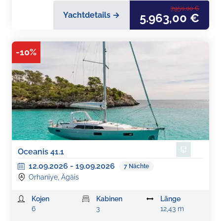
7.950,00 €
Yachtdetails →
5.963,00 €
-
10
%
Oceanis 41.1
12.09.2026
-
19.09.2026
7
Nächte
Orhaniye, Ägäis
Kojen
Kabinen
Länge
6
3
12,43 m