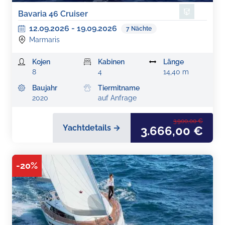
Bavaria 46 Cruiser
12.09.2026
-
19.09.2026
7
Nächte
Marmaris
Kojen
Kabinen
Länge
8
4
14,40 m
Baujahr
Tiermitname
2020
auf Anfrage
3.900,00 €
Yachtdetails →
3.666,00 €
-
20
%