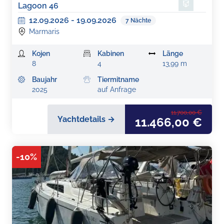
Lagoon 46
12.09.2026
-
19.09.2026
7
Nächte
Marmaris
Kojen
Kabinen
Länge
8
4
13,99 m
Baujahr
Tiermitname
2025
auf Anfrage
11.700,00 €
Yachtdetails →
11.466,00 €
-
10
%