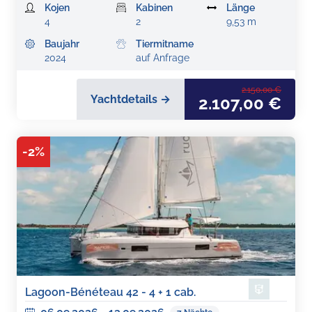
Kojen
Kabinen
Länge
4
2
9,53 m
Baujahr
Tiermitname
2024
auf Anfrage
2.150,00 €
Yachtdetails →
2.107,00 €
-
2
%
Lagoon-Bénéteau 42 - 4 + 1 cab.