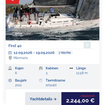
First 40
12.09.2026
-
19.09.2026
7
Nächte
Marmaris
Kojen
Kabinen
Länge
6
3
12,58 m
Baujahr
Tiermitname
2011
erlaubt
2.640,00 €
Yachtdetails →
2.244,00 €