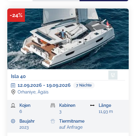
-
24
%
Isla 40
12.09.2026
-
19.09.2026
7
Nächte
Orhaniye, Ägäis
Kojen
Kabinen
Länge
6
3
11,93 m
Baujahr
Tiermitname
2023
auf Anfrage