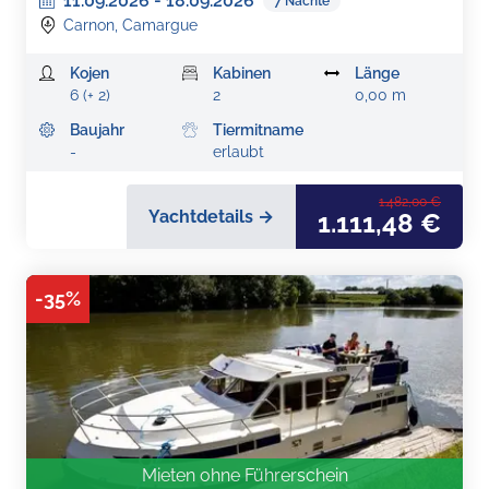
11.09.2026
-
18.09.2026
7
Nächte
Carnon, Camargue
Kojen
Kabinen
Länge
6 (+ 2)
2
0,00 m
Baujahr
Tiermitname
-
erlaubt
1.482,00 €
Yachtdetails →
1.111,48 €
-
35
%
Mieten ohne Führerschein