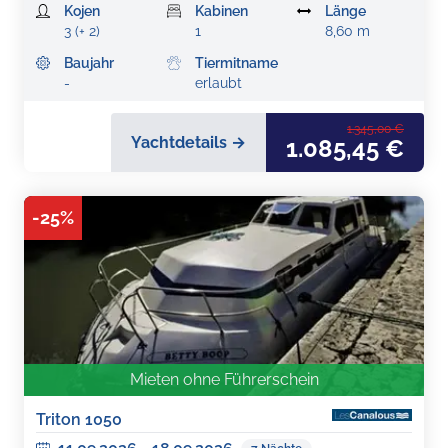
Kojen
Kabinen
Länge
3 (+ 2)
1
8,60 m
Baujahr
Tiermitname
-
erlaubt
1.345,00 €
Yachtdetails →
1.085,45 €
-
25
%
Mieten ohne Führerschein
Triton 1050