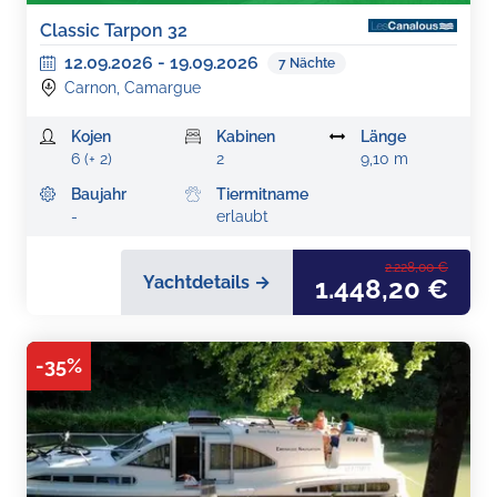
Classic Tarpon 32
12.09.2026
-
19.09.2026
7
Nächte
Carnon, Camargue
Kojen
Kabinen
Länge
6 (+ 2)
2
9,10 m
Baujahr
Tiermitname
-
erlaubt
2.228,00 €
Yachtdetails →
1.448,20 €
-
35
%