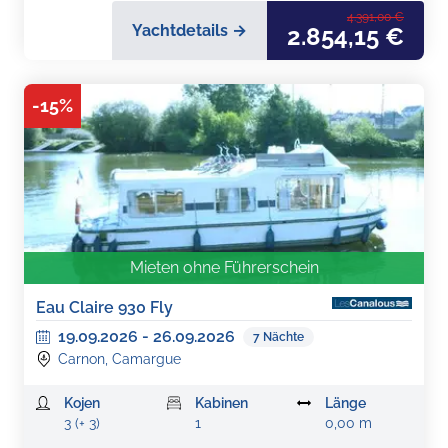
4.391,00 €
Yachtdetails →
2.854,15 €
-
15
%
Mieten ohne Führerschein
Eau Claire 930 Fly
19.09.2026
-
26.09.2026
7
Nächte
Carnon, Camargue
Kojen
Kabinen
Länge
3 (+ 3)
1
0,00 m