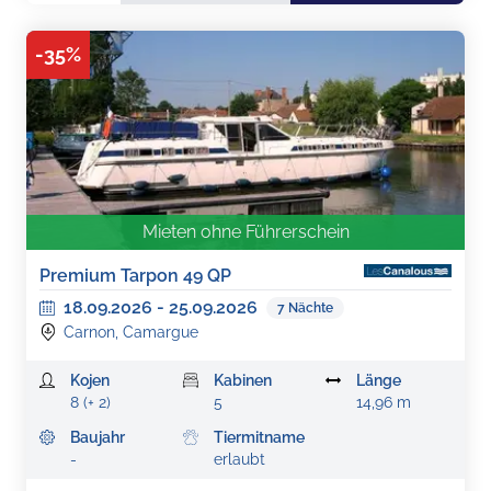
-
35
%
Mieten ohne Führerschein
Premium Tarpon 49 QP
18.09.2026
-
25.09.2026
7
Nächte
Carnon, Camargue
Kojen
Kabinen
Länge
8 (+ 2)
5
14,96 m
Baujahr
Tiermitname
-
erlaubt