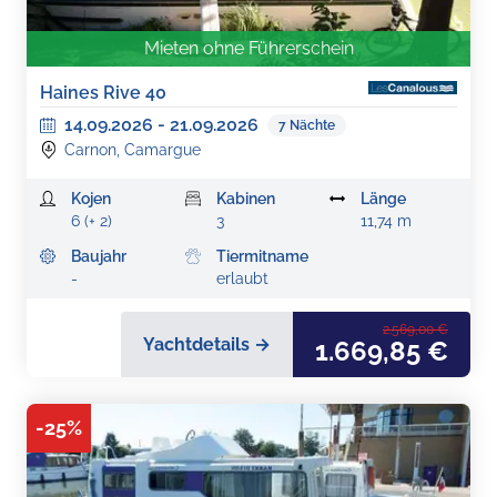
Mieten ohne Führerschein
Haines Rive 40
14.09.2026
-
21.09.2026
7
Nächte
Carnon, Camargue
Kojen
Kabinen
Länge
6 (+ 2)
3
11,74 m
Baujahr
Tiermitname
-
erlaubt
2.569,00 €
Yachtdetails →
1.669,85 €
-
25
%