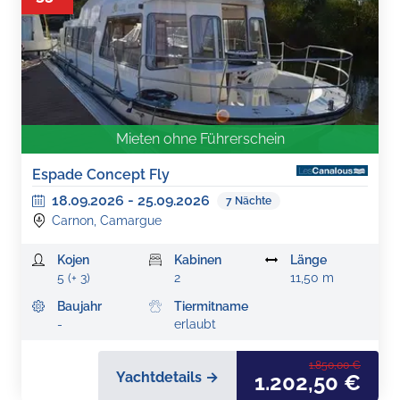
Mieten ohne Führerschein
Espade Concept Fly
18.09.2026
-
25.09.2026
7
Nächte
Carnon, Camargue
Kojen
Kabinen
Länge
5 (+ 3)
2
11,50 m
Baujahr
Tiermitname
-
erlaubt
1.850,00 €
Yachtdetails →
1.202,50 €