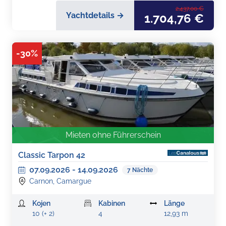
2.437,00 €
Yachtdetails →
1.704,76 €
-
30
%
Mieten ohne Führerschein
Classic Tarpon 42
07.09.2026
-
14.09.2026
7
Nächte
Carnon, Camargue
Kojen
Kabinen
Länge
10 (+ 2)
4
12,93 m