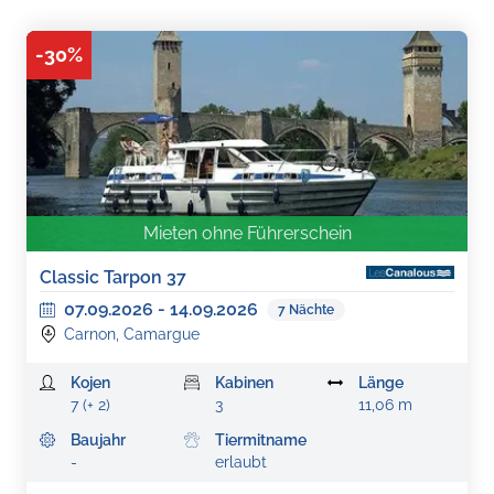
-
30
%
Mieten ohne Führerschein
Classic Tarpon 37
07.09.2026
-
14.09.2026
7
Nächte
Carnon, Camargue
Kojen
Kabinen
Länge
7 (+ 2)
3
11,06 m
Baujahr
Tiermitname
-
erlaubt