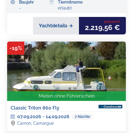
Baujahr
Tiermitname
-
erlaubt
3.173,00 €
Yachtdetails →
2.219,56 €
-
19
%
Mieten ohne Führerschein
Classic Triton 860 Fly
07.09.2026
-
14.09.2026
7
Nächte
Carnon, Camargue