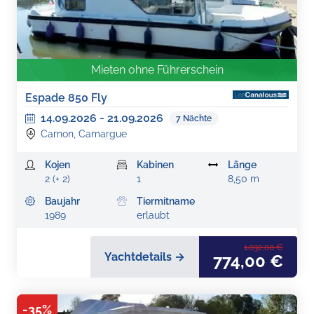
Mieten ohne Führerschein
Espade 850 Fly
14.09.2026
-
21.09.2026
7
Nächte
Carnon, Camargue
Kojen
Kabinen
Länge
2 (+ 2)
1
8,50 m
Baujahr
Tiermitname
1989
erlaubt
1.032,00 €
Yachtdetails →
774,00 €
-
35
%