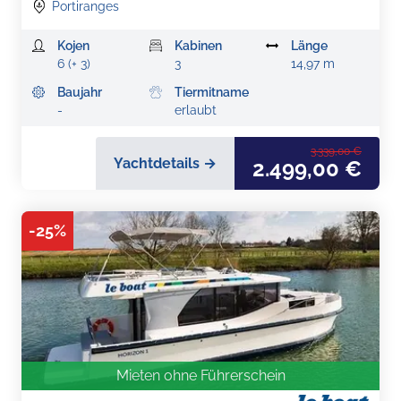
Portiranges
Kojen
Kabinen
Länge
6 (+ 3)
3
14,97 m
Baujahr
Tiermitname
-
erlaubt
3.339,00 €
Yachtdetails →
2.499,00 €
-
25
%
Mieten ohne Führerschein