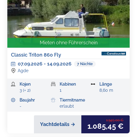
Mieten ohne Führerschein
Classic Triton 860 Fly
07.09.2026
-
14.09.2026
7
Nächte
Agde
Kojen
Kabinen
Länge
3 (+ 2)
1
8,60 m
Baujahr
Tiermitname
-
erlaubt
1.345,00 €
Yachtdetails →
1.085,45 €