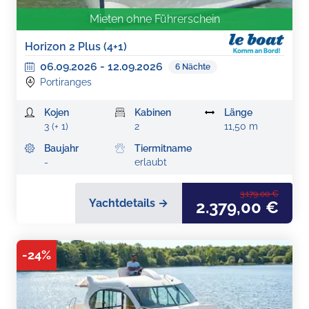
Mieten ohne Führerschein
Horizon 2 Plus (4+1)
06.09.2026
-
12.09.2026
6
Nächte
Portiranges
Kojen
Kabinen
Länge
3 (+ 1)
2
11,50 m
Baujahr
Tiermitname
-
erlaubt
3.179,00 €
Yachtdetails →
2.379,00 €
-
24
%