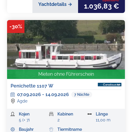
1.482,00 €
Yachtdetails →
1.036,83 €
-
30
%
Mieten ohne Führerschein
Penichette 1107 W
07.09.2026
-
14.09.2026
7
Nächte
Agde
Kojen
Kabinen
Länge
5 (+ 7)
2
11,00 m
Baujahr
Tiermitname