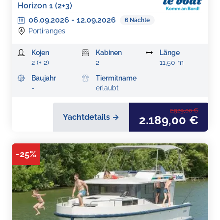
Horizon 1 (2+3)
06.09.2026
-
12.09.2026
6
Nächte
Portiranges
Kojen
Kabinen
Länge
2 (+ 2)
2
11,50 m
Baujahr
Tiermitname
-
erlaubt
2.929,00 €
Yachtdetails →
2.189,00 €
-
25
%