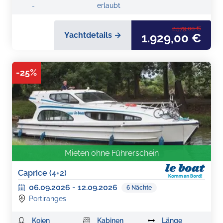
-
erlaubt
2.579,00 €
Yachtdetails →
1.929,00 €
-
25
%
Mieten ohne Führerschein
Caprice (4+2)
06.09.2026
-
12.09.2026
6
Nächte
Portiranges
Kojen
Kabinen
Länge