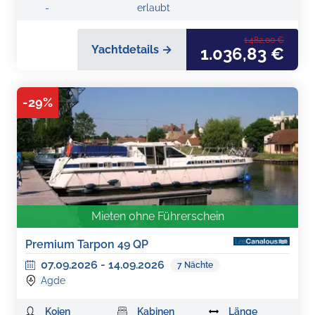
-
erlaubt
1.482,00 €
Yachtdetails →
1.036,83 €
-
29
%
Mieten ohne Führerschein
Premium Tarpon 49 QP
07.09.2026
-
14.09.2026
7
Nächte
Agde
Kojen
Kabinen
Länge