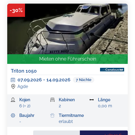
-
30
%
Mieten ohne Führerschein
Triton 1050
07.09.2026
-
14.09.2026
7
Nächte
Agde
Kojen
Kabinen
Länge
6 (+ 2)
2
0,00 m
Baujahr
Tiermitname
-
erlaubt