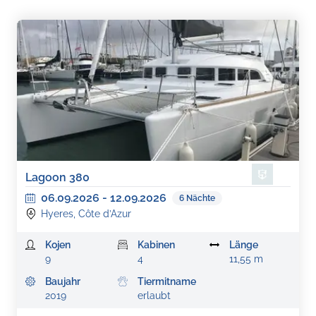
Lagoon 380
06.09.2026
-
12.09.2026
6
Nächte
Hyeres, Côte d’Azur
Kojen
Kabinen
Länge
9
4
11,55 m
Baujahr
Tiermitname
2019
erlaubt