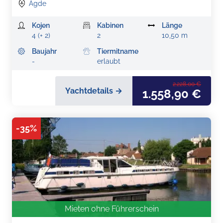
Agde
Kojen
Kabinen
Länge
4 (+ 2)
2
10,50 m
Baujahr
Tiermitname
-
erlaubt
2.228,00 €
Yachtdetails →
1.558,90 €
-
35
%
Mieten ohne Führerschein