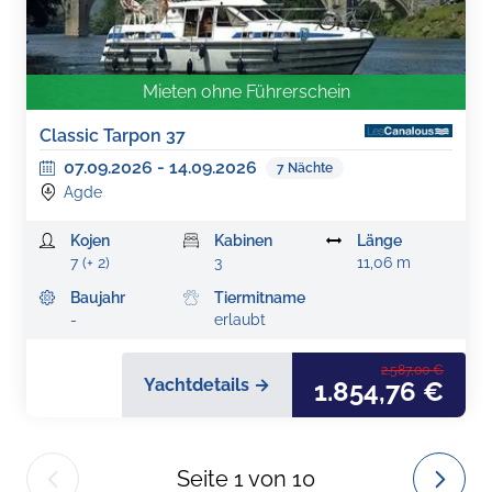
Mieten ohne Führerschein
Classic Tarpon 37
07.09.2026
-
14.09.2026
7
Nächte
Agde
Kojen
Kabinen
Länge
7 (+ 2)
3
11,06 m
Baujahr
Tiermitname
-
erlaubt
2.587,00 €
Yachtdetails →
1.854,76 €
Seite
1
von
10