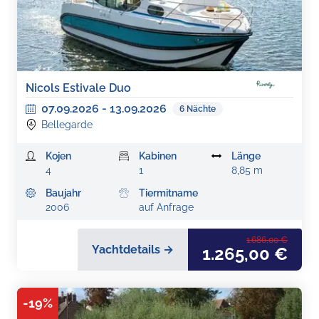
Nicols Estivale Duo
07.09.2026
-
13.09.2026
6
Nächte
Bellegarde
Kojen
Kabinen
Länge
4
1
8,85 m
Baujahr
Tiermitname
2006
auf Anfrage
1.686,00 €
Yachtdetails →
1.265,00 €
-
19
%