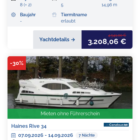
8 (+ 2)
5
14,96 m
Baujahr
Tiermitname
-
erlaubt
4.541,00 €
Yachtdetails →
3.208,06 €
-
30
%
Mieten ohne Führerschein
Haines Rive 34
07.09.2026
-
14.09.2026
7
Nächte