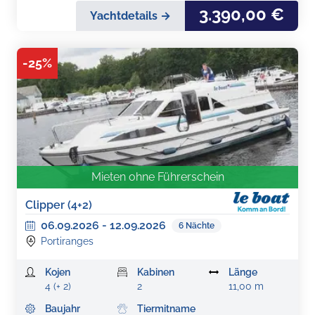
3.390,00 €
Yachtdetails →
-
25
%
Mieten ohne Führerschein
Clipper (4+2)
06.09.2026
-
12.09.2026
6
Nächte
Portiranges
Kojen
Kabinen
Länge
4 (+ 2)
2
11,00 m
Baujahr
Tiermitname