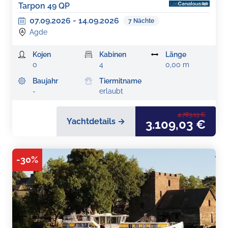
Tarpon 49 QP
07.09.2026
-
14.09.2026
7
Nächte
Agde
Kojen
Kabinen
Länge
0
4
0,00 m
Baujahr
Tiermitname
-
erlaubt
4.783,13 €
Yachtdetails →
3.109,03 €
-
30
%