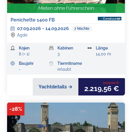
Mieten ohne Führerschein
Penichette 1400 FB
07.09.2026
-
14.09.2026
7
Nächte
Agde
Kojen
Kabinen
Länge
8 (+ 1)
3
14,00 m
Baujahr
Tiermitname
-
erlaubt
3.173,00 €
Yachtdetails →
2.219,56 €
-
28
%