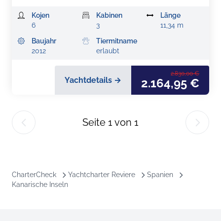
Kojen
Kabinen
Länge
6
3
11,34 m
Baujahr
Tiermitname
2012
erlaubt
2.830,00 €
Yachtdetails →
2.164,95 €
Seite
1
von
1
CharterCheck
Yachtcharter Reviere
Spanien
Kanarische Inseln