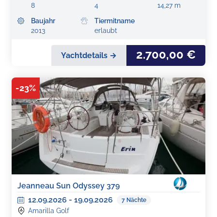
8
4
14,27 m
Baujahr
Tiermitname
2013
erlaubt
2.700,00 €
Yachtdetails →
-
23
%
Jeanneau Sun Odyssey 379
12.09.2026
-
19.09.2026
7
Nächte
Amarilla Golf