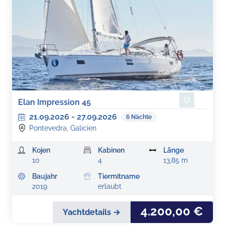
Elan Impression 45
21.09.2026
-
27.09.2026
6
Nächte
Pontevedra, Galicien
Kojen
Kabinen
Länge
10
4
13,85 m
Baujahr
Tiermitname
2019
erlaubt
4.200,00 €
Yachtdetails →