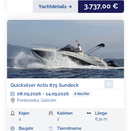
3.737,00 €
Yachtdetails →
Quicksilver Activ 875 Sundeck
08.09.2026
-
14.09.2026
6
Nächte
Pontevedra, Galicien
Kojen
Kabinen
Länge
4
2
8,74 m
Baujahr
Tiermitname