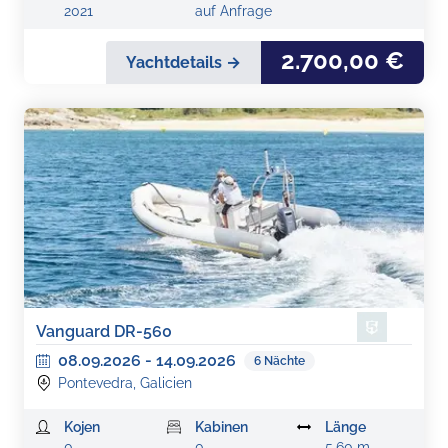
2021
auf Anfrage
2.700,00 €
Yachtdetails →
Vanguard DR-560
08.09.2026
-
14.09.2026
6
Nächte
Pontevedra, Galicien
Kojen
Kabinen
Länge
0
0
5,60 m