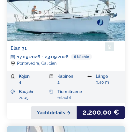
Elan 31
17.09.2026
-
23.09.2026
6
Nächte
Pontevedra, Galicien
Kojen
Kabinen
Länge
4
2
9,40 m
Baujahr
Tiermitname
2005
erlaubt
2.200,00 €
Yachtdetails →