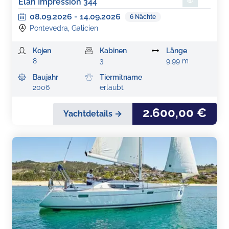
Elan Impression 344
08.09.2026
-
14.09.2026
6
Nächte
Pontevedra, Galicien
Kojen
Kabinen
Länge
8
3
9,99 m
Baujahr
Tiermitname
2006
erlaubt
2.600,00 €
Yachtdetails →