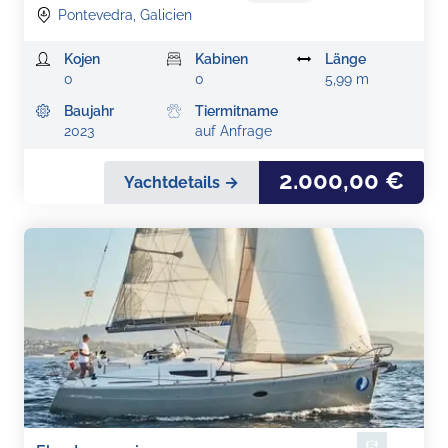
Pontevedra, Galicien
Kojen
Kabinen
Länge
0
0
5,99 m
Baujahr
Tiermitname
2023
auf Anfrage
2.000,00 €
Yachtdetails →