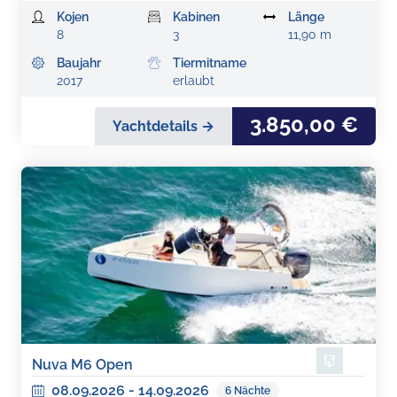
Kojen
Kabinen
Länge
8
3
11,90 m
Baujahr
Tiermitname
2017
erlaubt
3.850,00 €
Yachtdetails →
Nuva M6 Open
08.09.2026
-
14.09.2026
6
Nächte