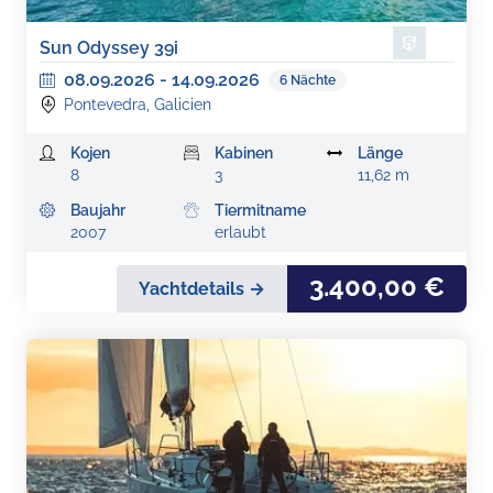
Sun Odyssey 39i
08.09.2026
-
14.09.2026
6
Nächte
Pontevedra, Galicien
Kojen
Kabinen
Länge
8
3
11,62 m
Baujahr
Tiermitname
2007
erlaubt
3.400,00 €
Yachtdetails →