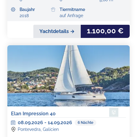
Baujahr
Tiermitname
2018
auf Anfrage
1.100,00 €
Yachtdetails →
Elan Impression 40
08.09.2026
-
14.09.2026
6
Nächte
Pontevedra, Galicien