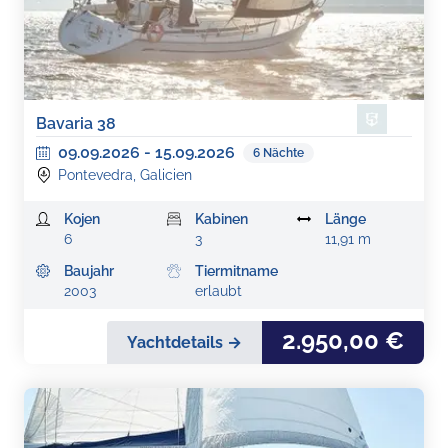
Bavaria 38
09.09.2026
-
15.09.2026
6
Nächte
Pontevedra, Galicien
Kojen
Kabinen
Länge
6
3
11,91 m
Baujahr
Tiermitname
2003
erlaubt
2.950,00 €
Yachtdetails →