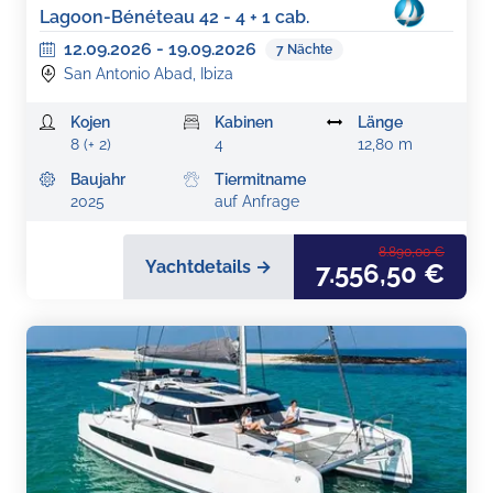
Lagoon-Bénéteau 42 - 4 + 1 cab.
12.09.2026
-
19.09.2026
7
Nächte
San Antonio Abad, Ibiza
Kojen
Kabinen
Länge
8 (+ 2)
4
12,80 m
Baujahr
Tiermitname
2025
auf Anfrage
8.890,00 €
Yachtdetails →
7.556,50 €