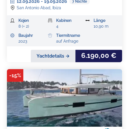
12.09.2026
-
19.09.2026
7
Nächte
San Antonio Abad, Ibiza
Kojen
Kabinen
Länge
8 (+ 2)
4
10,90 m
Baujahr
Tiermitname
2023
auf Anfrage
6.190,00 €
Yachtdetails →
-
15
%