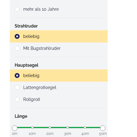
mehr als 10 Jahre
Strahlruder
Strahlruder
beliebig
Mit Bugstrahlruder
Hauptsegel
Strahlruder
beliebig
Lattengroßsegel
Rollgroß
Länge
0m
10m
20m
30m
40m
50m