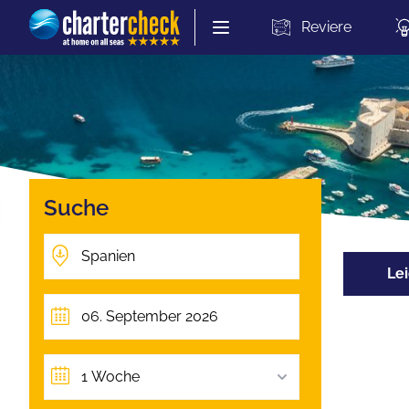
Chartercheck
Reviere
Suche
Lei
1 Woche