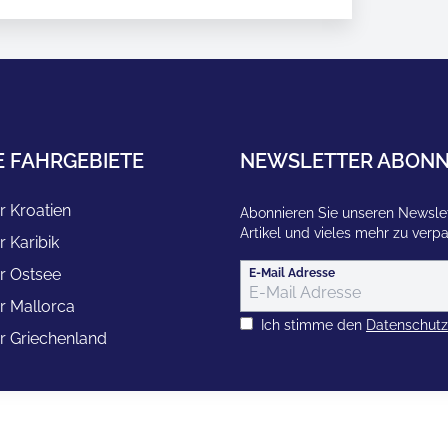
E FAHRGEBIETE
NEWSLETTER ABONN
r Kroatien
Abonnieren Sie unseren Newslet
Artikel und vieles mehr zu verp
r Karibik
r Ostsee
E-Mail Adresse
r Mallorca
Ich stimme den
Datenschut
r Griechenland