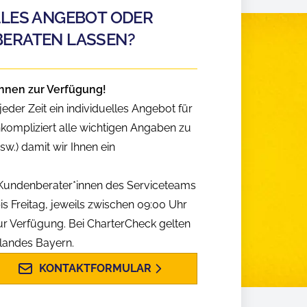
LLES ANGEBOT ODER
BERATEN LASSEN?
hnen zur Verfügung!
eder Zeit ein individuelles Angebot für
nkompliziert alle wichtigen Angaben zu
w.) damit wir Ihnen ein
n Kundenberater*innen des Serviceteams
is Freitag, jeweils zwischen 09:00 Uhr
ur Verfügung. Bei CharterCheck gelten
slandes Bayern.
KONTAKTFORMULAR