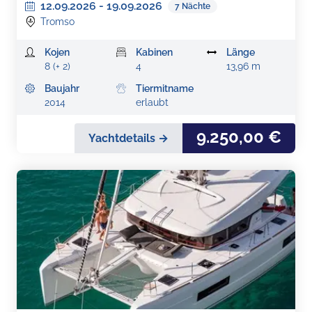
12.09.2026
-
19.09.2026
7
Nächte
Tromso
Kojen
Kabinen
Länge
8 (+ 2)
4
13,96 m
Baujahr
Tiermitname
2014
erlaubt
9.250,00 €
Yachtdetails →