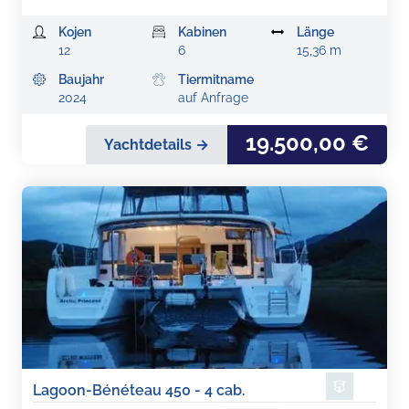
Kojen
Kabinen
Länge
12
6
15,36 m
Baujahr
Tiermitname
2024
auf Anfrage
19.500,00 €
Yachtdetails →
Lagoon-Bénéteau 450 - 4 cab.