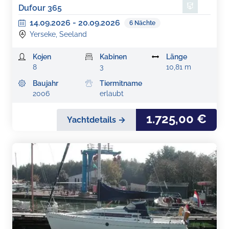
Dufour 365
14.09.2026
-
20.09.2026
6
Nächte
Yerseke, Seeland
Kojen
Kabinen
Länge
8
3
10,81 m
Baujahr
Tiermitname
2006
erlaubt
1.725,00 €
Yachtdetails →