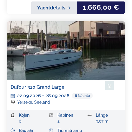
1.666,00 €
Yachtdetails →
Dufour 310 Grand Large
22.09.2026
-
28.09.2026
6
Nächte
Yerseke, Seeland
Kojen
Kabinen
Länge
6
2
9,67 m
Baujahr
Tiermitname