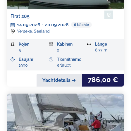
First 285
14.09.2026
-
20.09.2026
6
Nächte
Yerseke, Seeland
Kojen
Kabinen
Länge
5
2
8,77 m
Baujahr
Tiermitname
1990
erlaubt
786,00 €
Yachtdetails →