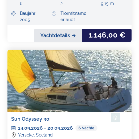
6
2
9,15 m
Baujahr
Tiermitname
2005
erlaubt
1.146,00 €
Yachtdetails →
Sun Odyssey 30i
14.09.2026
-
20.09.2026
6
Nächte
Yerseke, Seeland