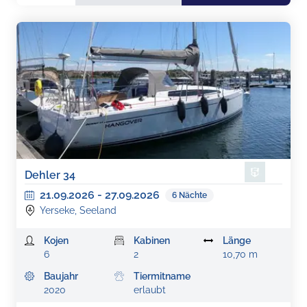
Dehler 34
21.09.2026
-
27.09.2026
6
Nächte
Yerseke, Seeland
Kojen
Kabinen
Länge
6
2
10,70 m
Baujahr
Tiermitname
2020
erlaubt