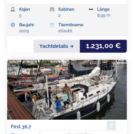
Kojen
Kabinen
Länge
5
2
8,99 m
Baujahr
Tiermitname
2009
erlaubt
1.231,00 €
Yachtdetails →
First 36.7