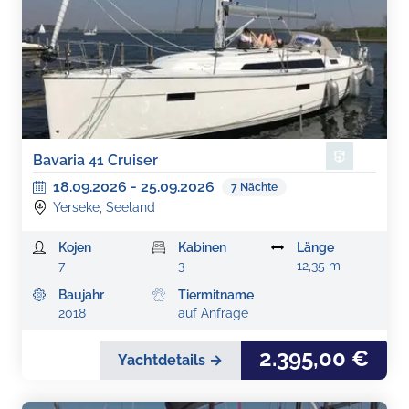
Bavaria 41 Cruiser
18.09.2026
-
25.09.2026
7
Nächte
Yerseke, Seeland
Kojen
Kabinen
Länge
7
3
12,35 m
Baujahr
Tiermitname
2018
auf Anfrage
2.395,00 €
Yachtdetails →