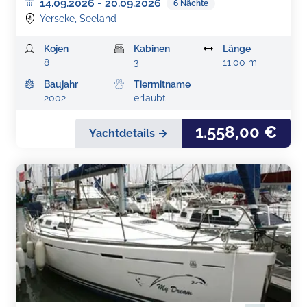
14.09.2026
-
20.09.2026
6
Nächte
Yerseke, Seeland
Kojen
Kabinen
Länge
8
3
11,00 m
Baujahr
Tiermitname
2002
erlaubt
1.558,00 €
Yachtdetails →