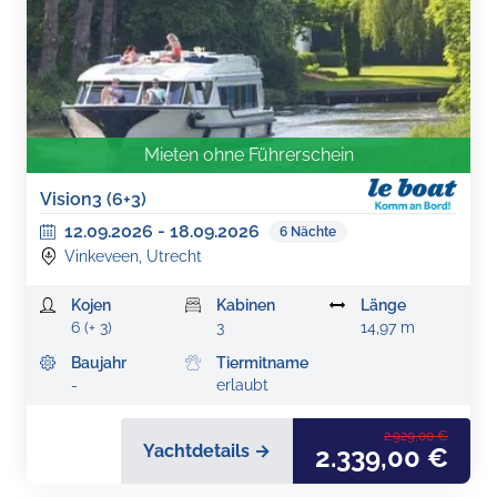
Mieten ohne Führerschein
Vision3 (6+3)
12.09.2026
-
18.09.2026
6
Nächte
Vinkeveen, Utrecht
Kojen
Kabinen
Länge
6 (+ 3)
3
14,97 m
Baujahr
Tiermitname
-
erlaubt
2.929,00 €
Yachtdetails →
2.339,00 €