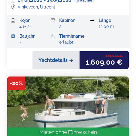
09.09.2026
-
15.09.2026
6
Nächte
Vinkeveen, Utrecht
Kojen
Kabinen
Länge
4 (+ 2)
2
12,00 m
Baujahr
Tiermitname
-
erlaubt
2.019,00 €
Yachtdetails →
1.609,00 €
-
20
%
Mieten ohne Führerschein