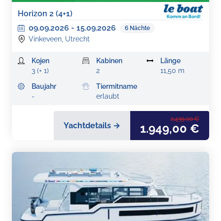
Horizon 2 (4+1)
09.09.2026
-
15.09.2026
6
Nächte
Vinkeveen, Utrecht
Kojen
Kabinen
Länge
3 (+ 1)
2
11,50 m
Baujahr
Tiermitname
-
erlaubt
2.439,00 €
Yachtdetails →
1.949,00 €