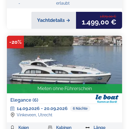
-
erlaubt
1.879,00 €
Yachtdetails →
1.499,00 €
-
20
%
Mieten ohne Führerschein
Elegance (6)
14.09.2026
-
20.09.2026
6
Nächte
Vinkeveen, Utrecht
Kojen
Kabinen
Länge