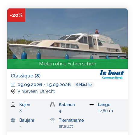
-
20
%
Mieten ohne Führerschein
Classique (8)
09.09.2026
-
15.09.2026
6
Nächte
Vinkeveen, Utrecht
Kojen
Kabinen
Länge
8
4
12,80 m
Baujahr
Tiermitname
-
erlaubt