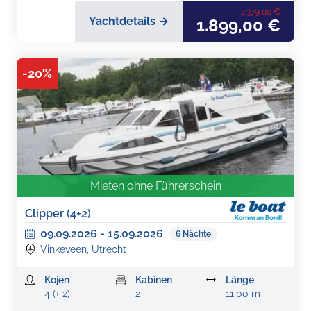
2.379,00 €
Yachtdetails →
1.899,00 €
-
20
%
Mieten ohne Führerschein
Clipper (4+2)
09.09.2026
-
15.09.2026
6
Nächte
Vinkeveen, Utrecht
Kojen
Kabinen
Länge
4 (+ 2)
2
11,00 m