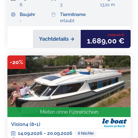
6
3
13,10 m
Baujahr
Tiermitname
-
erlaubt
2.119,00 €
Yachtdetails →
1.689,00 €
-
20
%
Mieten ohne Führerschein
Vision4 (8+1)
14.09.2026
-
20.09.2026
6
Nächte