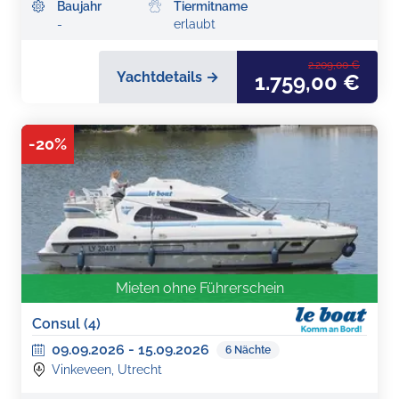
Baujahr
Tiermitname
-
erlaubt
2.209,00 €
Yachtdetails →
1.759,00 €
-
20
%
Mieten ohne Führerschein
Consul (4)
09.09.2026
-
15.09.2026
6
Nächte
Vinkeveen, Utrecht