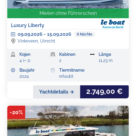
Mieten ohne Führerschein
Luxury Liberty
09.09.2026
-
15.09.2026
6
Nächte
Vinkeveen, Utrecht
Kojen
Kabinen
Länge
4 (+ 1)
2
11,23 m
Baujahr
Tiermitname
2024
erlaubt
2.749,00 €
Yachtdetails →
-
20
%