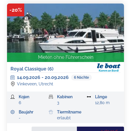
-
20
%
Mieten ohne Führerschein
Royal Classique (6)
14.09.2026
-
20.09.2026
6
Nächte
Vinkeveen, Utrecht
Kojen
Kabinen
Länge
6
3
12,80 m
Baujahr
Tiermitname
-
erlaubt