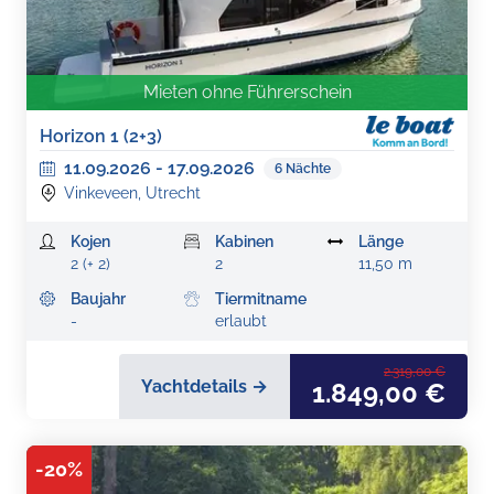
Mieten ohne Führerschein
Horizon 1 (2+3)
11.09.2026
-
17.09.2026
6
Nächte
Vinkeveen, Utrecht
Kojen
Kabinen
Länge
2 (+ 2)
2
11,50 m
Baujahr
Tiermitname
-
erlaubt
2.319,00 €
Yachtdetails →
1.849,00 €
-
20
%