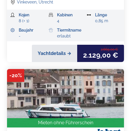
Vinkeveen, Utrecht
Kojen
Kabinen
Länge
8 (+ 1)
4
0,85 m
Baujahr
Tiermitname
-
erlaubt
2.669,00 €
Yachtdetails →
2.129,00 €
-
20
%
Mieten ohne Führerschein