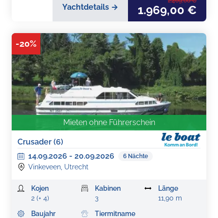
2.469,00 €
Yachtdetails →
1.969,00 €
-
20
%
Mieten ohne Führerschein
Crusader (6)
14.09.2026
-
20.09.2026
6
Nächte
Vinkeveen, Utrecht
Kojen
Kabinen
Länge
2 (+ 4)
3
11,90 m
Baujahr
Tiermitname