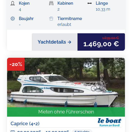
Kojen
Kabinen
Länge
4
2
10,33 m
Baujahr
Tiermitname
-
erlaubt
1.839,00 €
Yachtdetails →
1.469,00 €
-
20
%
Mieten ohne Führerschein
Caprice (4+2)