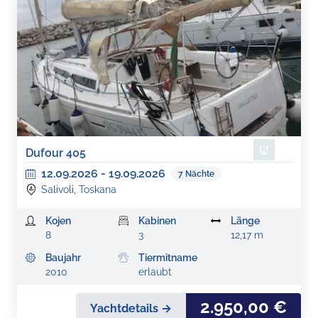
Dufour 405
12.09.2026
-
19.09.2026
7
Nächte
Salivoli, Toskana
Kojen
Kabinen
Länge
8
3
12,17 m
Baujahr
Tiermitname
2010
erlaubt
2.950,00 €
Yachtdetails →