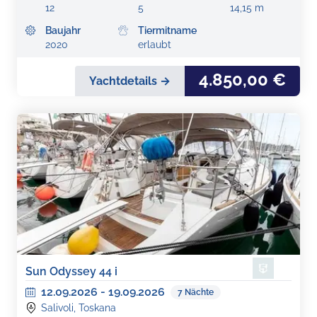
12
5
14,15 m
Baujahr
Tiermitname
2020
erlaubt
4.850,00 €
Yachtdetails →
Sun Odyssey 44 i
12.09.2026
-
19.09.2026
7
Nächte
Salivoli, Toskana