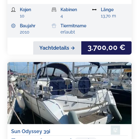
Kojen
Kabinen
Länge
10
4
13,70 m
Baujahr
Tiermitname
2010
erlaubt
3.700,00 €
Yachtdetails →
Sun Odyssey 39i