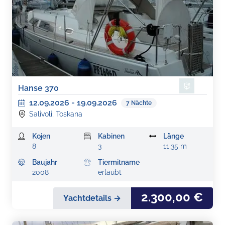
Hanse 370
12.09.2026
-
19.09.2026
7
Nächte
Salivoli, Toskana
Kojen
Kabinen
Länge
8
3
11,35 m
Baujahr
Tiermitname
2008
erlaubt
2.300,00 €
Yachtdetails →