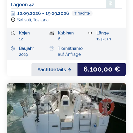
Lagoon 42
12.09.2026
-
19.09.2026
7
Nächte
Salivoli, Toskana
Kojen
Kabinen
Länge
12
6
12,94 m
Baujahr
Tiermitname
2019
auf Anfrage
6.100,00 €
Yachtdetails →