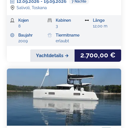
12.09.2026
-
19.09.2026
7
Nächte
Salivoli, Toskana
Kojen
Kabinen
Länge
8
3
12,00 m
Baujahr
Tiermitname
2009
erlaubt
2.700,00 €
Yachtdetails →