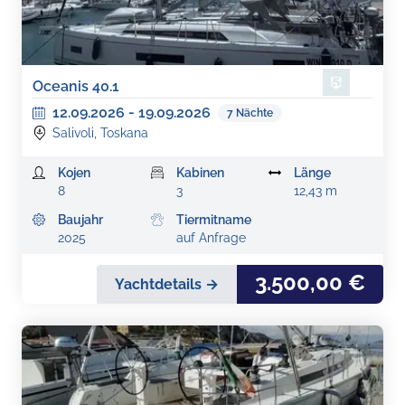
Oceanis 40.1
12.09.2026
-
19.09.2026
7
Nächte
Salivoli, Toskana
Kojen
Kabinen
Länge
8
3
12,43 m
Baujahr
Tiermitname
2025
auf Anfrage
3.500,00 €
Yachtdetails →