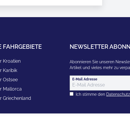
E FAHRGEBIETE
NEWSLETTER ABONN
r Kroatien
Abonnieren Sie unseren Newslet
Artikel und vieles mehr zu verp
r Karibik
r Ostsee
E-Mail Adresse
r Mallorca
Ich stimme den
Datenschut
r Griechenland