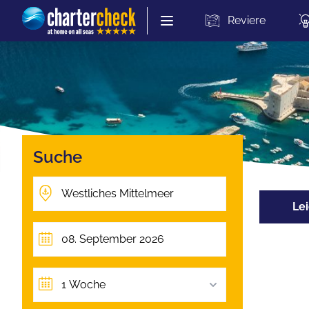
Chartercheck
Reviere
Suche
Lei
1 Woche