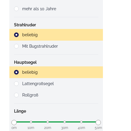
mehr als 10 Jahre
Strahlruder
Strahlruder
beliebig
Mit Bugstrahlruder
Hauptsegel
Strahlruder
beliebig
Lattengroßsegel
Rollgroß
Länge
0m
10m
20m
30m
40m
50m