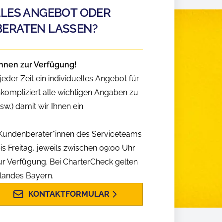
LLES ANGEBOT ODER
BERATEN LASSEN?
hnen zur Verfügung!
eder Zeit ein individuelles Angebot für
nkompliziert alle wichtigen Angaben zu
w.) damit wir Ihnen ein
n Kundenberater*innen des Serviceteams
is Freitag, jeweils zwischen 09:00 Uhr
ur Verfügung. Bei CharterCheck gelten
slandes Bayern.
KONTAKTFORMULAR