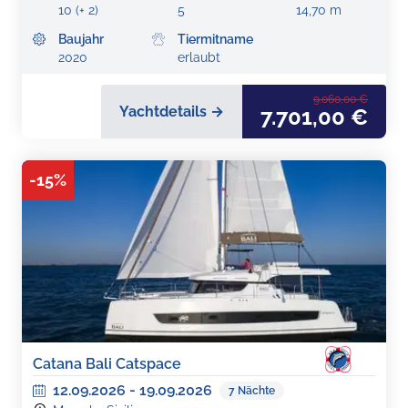
10 (+ 2)
5
14,70 m
Baujahr
Tiermitname
2020
erlaubt
9.060,00 €
Yachtdetails →
7.701,00 €
-
15
%
Catana Bali Catspace
12.09.2026
-
19.09.2026
7
Nächte