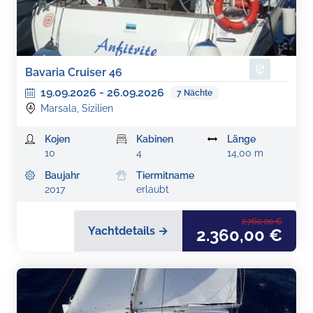
Bavaria Cruiser 46
19.09.2026
-
26.09.2026
7
Nächte
Marsala, Sizilien
Kojen
Kabinen
Länge
10
4
14,00 m
Baujahr
Tiermitname
2017
erlaubt
2.760,00 €
Yachtdetails →
2.360,00 €