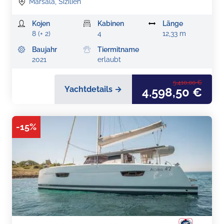
Marsala, Sizilien
Kojen
Kabinen
Länge
8 (+ 2)
4
12,33 m
Baujahr
Tiermitname
2021
erlaubt
5.410,00 €
Yachtdetails →
4.598,50 €
-
15
%