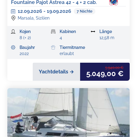
Fountaine Pajot Astrea 42 - 4 + 2 cab.
12.09.2026
-
19.09.2026
7
Nächte
Marsala, Sizilien
Kojen
Kabinen
Länge
8 (+ 2)
4
12,58 m
Baujahr
Tiermitname
2022
erlaubt
5.940,00 €
Yachtdetails →
5.049,00 €