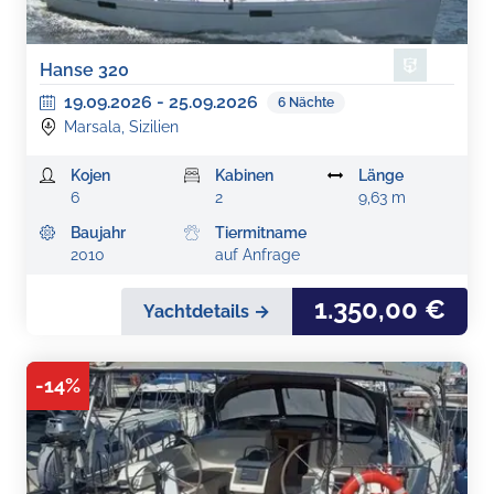
Hanse 320
19.09.2026
-
25.09.2026
6
Nächte
Marsala, Sizilien
Kojen
Kabinen
Länge
6
2
9,63 m
Baujahr
Tiermitname
2010
auf Anfrage
1.350,00 €
Yachtdetails →
-
14
%