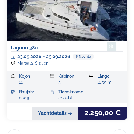
Lagoon 380
23.09.2026
-
29.09.2026
6
Nächte
Marsala, Sizilien
Kojen
Kabinen
Länge
11
5
11,55 m
Baujahr
Tiermitname
2009
erlaubt
2.250,00 €
Yachtdetails →