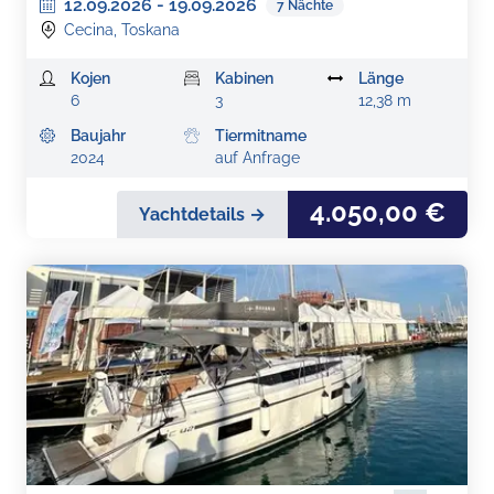
12.09.2026
-
19.09.2026
7
Nächte
Cecina, Toskana
Kojen
Kabinen
Länge
6
3
12,38 m
Baujahr
Tiermitname
2024
auf Anfrage
4.050,00 €
Yachtdetails →