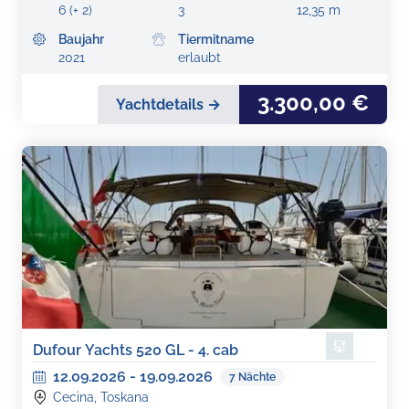
6 (+ 2)
3
12,35 m
Baujahr
Tiermitname
2021
erlaubt
3.300,00 €
Yachtdetails →
Dufour Yachts 520 GL - 4. cab
12.09.2026
-
19.09.2026
7
Nächte
Cecina, Toskana