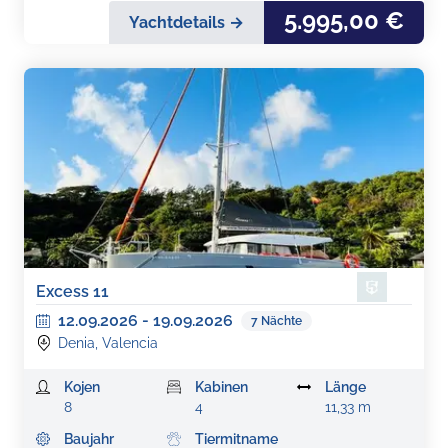
5.995,00 €
Yachtdetails →
Excess 11
12.09.2026
-
19.09.2026
7
Nächte
Denia, Valencia
Kojen
Kabinen
Länge
8
4
11,33 m
Baujahr
Tiermitname