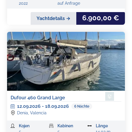
2022
auf Anfrage
6.900,00 €
Yachtdetails →
Dufour 460 Grand Large
12.09.2026
-
18.09.2026
6
Nächte
Denia, Valencia
Kojen
Kabinen
Länge
5
5
14,02 m