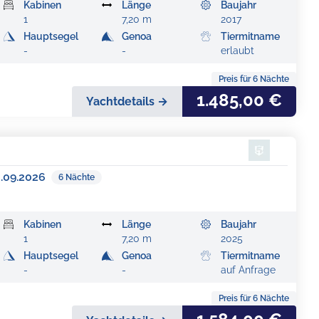
Kabinen
Länge
Baujahr
1
7,20 m
2017
Hauptsegel
Genoa
Tiermitname
-
-
erlaubt
Preis für
6
Nächte
1.485,00 €
Yachtdetails →
3.09.2026
6
Nächte
Kabinen
Länge
Baujahr
1
7,20 m
2025
Hauptsegel
Genoa
Tiermitname
-
-
auf Anfrage
Preis für
6
Nächte