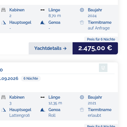
Kabinen
Länge
Baujahr
2
8,70 m
2024
Hauptsegel
Genoa
Tiermitname
-
-
auf Anfrage
Preis für
6
Nächte
2.475,00 €
Yachtdetails →
10
5.09.2026
6
Nächte
Kabinen
Länge
Baujahr
3
12,35 m
2021
Hauptsegel
Genoa
Tiermitname
Lattengroß
Roll
erlaubt
Preis für
6
Nächte