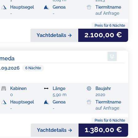
Hauptsegel
Genoa
Tiermitname
-
-
auf Anfrage
Preis für
6
Nächte
2.100,00 €
Yachtdetails →
omeda
3.09.2026
6
Nächte
Kabinen
Länge
Baujahr
0
5,90 m
2020
Hauptsegel
Genoa
Tiermitname
-
-
auf Anfrage
Preis für
6
Nächte
1.380,00 €
Yachtdetails →