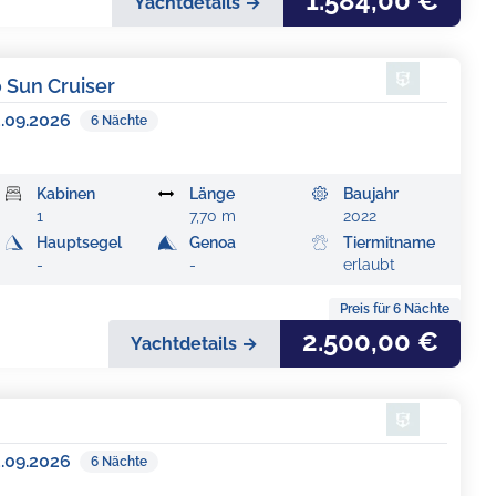
1.584,00 €
Yachtdetails →
0 Sun Cruiser
3.09.2026
6
Nächte
Kabinen
Länge
Baujahr
1
7,70 m
2022
Hauptsegel
Genoa
Tiermitname
-
-
erlaubt
Preis für
6
Nächte
2.500,00 €
Yachtdetails →
3.09.2026
6
Nächte