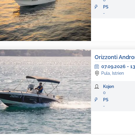
PS
-
Orizzonti Andr
07.09.2026
-
1
Pula, Istrien
Kojen
0
PS
-