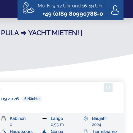
Mo-Fr. 9-12 Uhr und 16-19 Uhr
+49 (0)89 80990788-0
PULA ⇒ YACHT MIETEN! |
0
3.09.2026
6
Nächte
Kabinen
Länge
Baujahr
0
6,55 m
2024
Hauptsegel
Genoa
Tiermitname