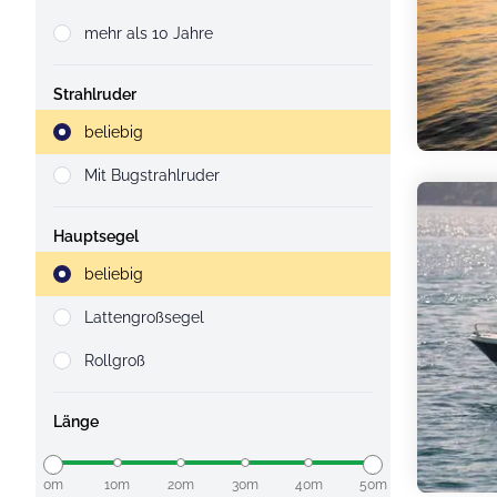
mehr als 10 Jahre
Strahlruder
Strahlruder
beliebig
Mit Bugstrahlruder
Hauptsegel
Strahlruder
beliebig
Lattengroßsegel
Rollgroß
Länge
0m
10m
20m
30m
40m
50m