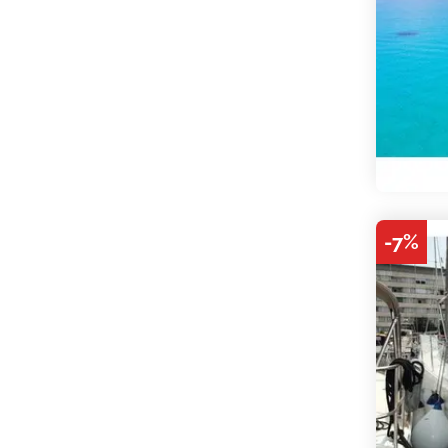
-
7
%