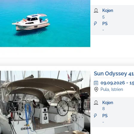
Kojen
5
PS
-
Sun Odyssey 4
09.09.2026
-
1
Pula, Istrien
Kojen
8
PS
-