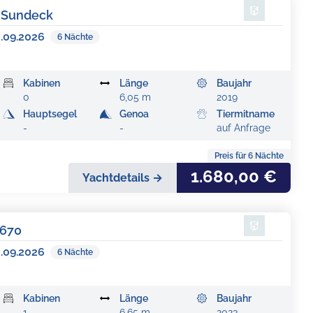
5 Sundeck
3.09.2026
6
Nächte
Kabinen
Länge
Baujahr
0
6,05 m
2019
Hauptsegel
Genoa
Tiermitname
-
-
auf Anfrage
Preis für
6
Nächte
1.680,00 €
Yachtdetails →
 670
3.09.2026
6
Nächte
Kabinen
Länge
Baujahr
1
6,65 m
2023