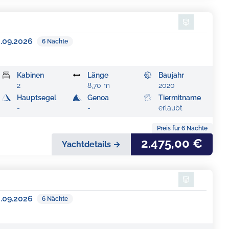
3.09.2026
6
Nächte
Kabinen
Länge
Baujahr
2
8,70 m
2020
Hauptsegel
Genoa
Tiermitname
-
-
erlaubt
Preis für
6
Nächte
2.475,00 €
Yachtdetails →
3.09.2026
6
Nächte