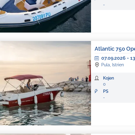
-
Atlantic 750 O
07.09.2026
-
1
Pula, Istrien
Kojen
0
PS
-