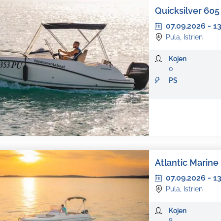
Quicksilver 60
07.09.2026
-
1
Pula, Istrien
Kojen
0
PS
-
Atlantic Marine
07.09.2026
-
1
Pula, Istrien
Kojen
8