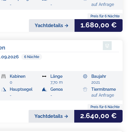
-
-
auf Anfrage
Preis für
6
Nächte
1.680,00 €
Yachtdetails →
pen
3.09.2026
6
Nächte
Kabinen
Länge
Baujahr
0
7,70 m
2021
Hauptsegel
Genoa
Tiermitname
-
-
auf Anfrage
Preis für
6
Nächte
2.640,00 €
Yachtdetails →