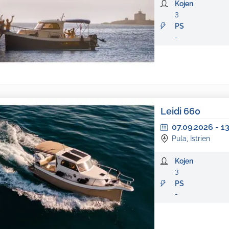
Kojen
3
PS
-
Leidi 660
07.09.2026
-
1
Pula, Istrien
Kojen
3
PS
-