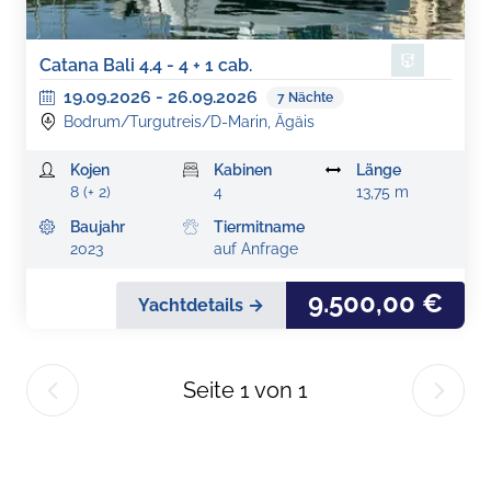
Catana Bali 4.4 - 4 + 1 cab.
19.09.2026
-
26.09.2026
7
Nächte
Bodrum/Turgutreis/D-Marin, Ägäis
Kojen
Kabinen
Länge
8 (+ 2)
4
13,75 m
Baujahr
Tiermitname
2023
auf Anfrage
9.500,00 €
Yachtdetails →
Seite
1
von
1