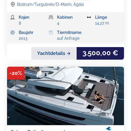
Bodrum/Turgutreis/D-Marin, Ägäis
Kojen
Kabinen
Länge
8
4
14,27 m
Baujahr
Tiermitname
2013
auf Anfrage
3.500,00 €
Yachtdetails →
-
20
%