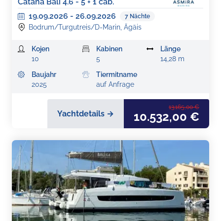
Catana Bali 4.6 - 5 + 1 cab.
19.09.2026
-
26.09.2026
7
Nächte
Bodrum/Turgutreis/D-Marin, Ägäis
Kojen
Kabinen
Länge
10
5
14,28 m
Baujahr
Tiermitname
2025
auf Anfrage
13.165,00 €
Yachtdetails →
10.532,00 €