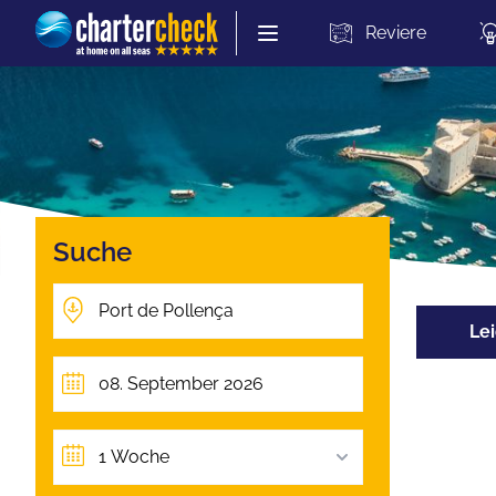
Chartercheck
Reviere
Suche
Lei
1 Woche