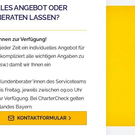
LLES ANGEBOT ODER
BERATEN LASSEN?
hnen zur Verfügung!
eder Zeit ein individuelles Angebot für
nkompliziert alle wichtigen Angaben zu
w.) damit wir Ihnen ein
n Kundenberater*innen des Serviceteams
is Freitag, jeweils zwischen 09:00 Uhr
ur Verfügung. Bei CharterCheck gelten
slandes Bayern.
KONTAKTFORMULAR