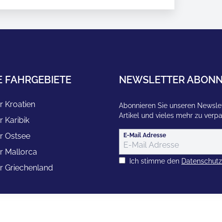
E FAHRGEBIETE
NEWSLETTER ABONN
r Kroatien
Abonnieren Sie unseren Newslet
Artikel und vieles mehr zu verp
r Karibik
r Ostsee
E-Mail Adresse
r Mallorca
Ich stimme den
Datenschut
r Griechenland