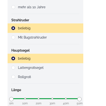
mehr als 10 Jahre
Strahlruder
Strahlruder
beliebig
Mit Bugstrahlruder
Hauptsegel
Strahlruder
beliebig
Lattengroßsegel
Rollgroß
Länge
0m
10m
20m
30m
40m
50m