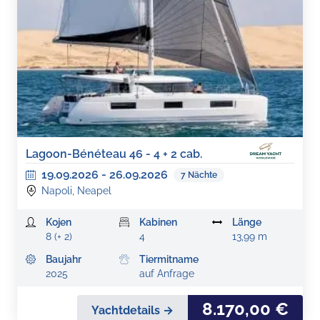
Lagoon-Bénéteau 46 - 4 + 2 cab.
19.09.2026
-
26.09.2026
7
Nächte
Napoli, Neapel
Kojen
Kabinen
Länge
8 (+ 2)
4
13,99 m
Baujahr
Tiermitname
2025
auf Anfrage
8.170,00 €
Yachtdetails →