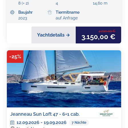
8 (+ 2)
4
14,60 m
Baujahr
Tiermitname
2023
auf Anfrage
4.200,00 €
Yachtdetails →
3.150,00 €
-
25
%
Jeanneau Sun Loft 47 - 6+1 cab.
12.09.2026
-
19.09.2026
7
Nächte