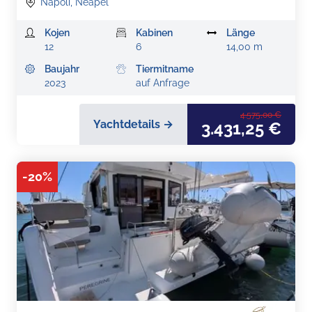
Napoli, Neapel
Kojen
Kabinen
Länge
12
6
14,00 m
Baujahr
Tiermitname
2023
auf Anfrage
4.575,00 €
Yachtdetails →
3.431,25 €
-
20
%