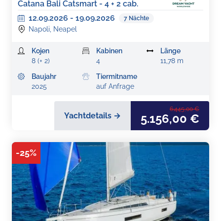
Catana Bali Catsmart - 4 + 2 cab.
12.09.2026
-
19.09.2026
7
Nächte
Napoli, Neapel
Kojen
Kabinen
Länge
8 (+ 2)
4
11,78 m
Baujahr
Tiermitname
2025
auf Anfrage
6.445,00 €
Yachtdetails →
5.156,00 €
-
25
%