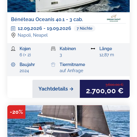
Bénéteau Oceanis 40.1 - 3 cab.
12.09.2026
-
19.09.2026
7
Nächte
Napoli, Neapel
Kojen
Kabinen
Länge
6 (+ 2)
3
12,87 m
Baujahr
Tiermitname
2024
auf Anfrage
3.600,00 €
Yachtdetails →
2.700,00 €
-
20
%