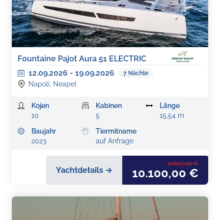
Fountaine Pajot Aura 51 ELECTRIC
12.09.2026
-
19.09.2026
7
Nächte
Napoli, Neapel
Kojen
Kabinen
Länge
10
5
15,54 m
Baujahr
Tiermitname
2023
auf Anfrage
12.625,00 €
Yachtdetails →
10.100,00 €