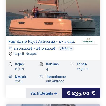
Fountaine Pajot Astrea 42 - 4 + 2 cab.
19.09.2026
-
26.09.2026
7
Nächte
Napoli, Neapel
Kojen
Kabinen
Länge
8 (+ 2)
4
12,58 m
Baujahr
Tiermitname
2024
auf Anfrage
6.235,00 €
Yachtdetails →