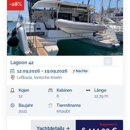
-
28
%
Lagoon 42
12.09.2026
-
19.09.2026
7
Nächte
Lefkada, Ionische Inseln
Kojen
Kabinen
Länge
12
6
12,79 m
Baujahr
Tiermitname
2021
erlaubt
8.950,00 €
Yachtdetails →