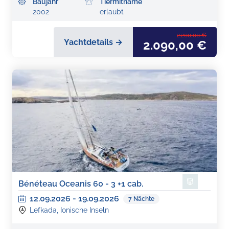
Baujahr
Tiermitname
2002
erlaubt
2.200,00 €
Yachtdetails →
2.090,00 €
Bénéteau Oceanis 60 - 3 +1 cab.
12.09.2026
-
19.09.2026
7
Nächte
Lefkada, Ionische Inseln