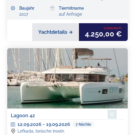
Baujahr
Tiermitname
2017
auf Anfrage
5.000,00 €
Yachtdetails →
4.250,00 €
Lagoon 42
12.09.2026
-
19.09.2026
7
Nächte
Lefkada, Ionische Inseln