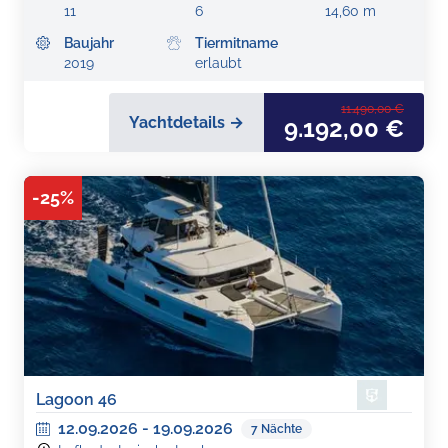
11
6
14,60 m
Baujahr
Tiermitname
2019
erlaubt
11.490,00 €
Yachtdetails →
9.192,00 €
-
25
%
Lagoon 46
12.09.2026
-
19.09.2026
7
Nächte