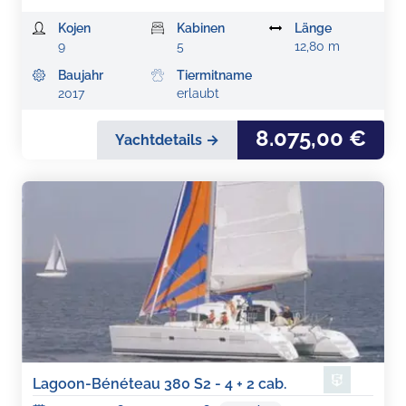
Kojen
Kabinen
Länge
9
5
12,80 m
Baujahr
Tiermitname
2017
erlaubt
8.075,00 €
Yachtdetails →
Lagoon-Bénéteau 380 S2 - 4 + 2 cab.