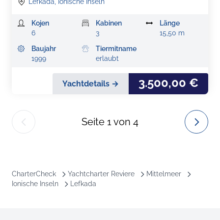
Lefkada, Ionische Inseln
Kojen
Kabinen
Länge
6
3
15,50 m
Baujahr
Tiermitname
1999
erlaubt
3.500,00 €
Yachtdetails →
Seite
1
von
4
CharterCheck
Yachtcharter Reviere
Mittelmeer
Ionische Inseln
Lefkada