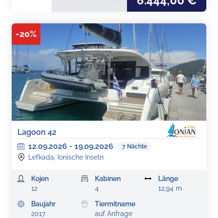
6.444,00 €
-
20
%
Lagoon 42
12.09.2026
-
19.09.2026
7
Nächte
Lefkada, Ionische Inseln
Kojen
Kabinen
Länge
12
4
12,94 m
Baujahr
Tiermitname
2017
auf Anfrage