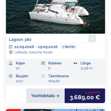
Lagoon 380
12.09.2026
-
19.09.2026
7
Nächte
Lefkada, Ionische Inseln
Kojen
Kabinen
Länge
10
6
11,58 m
Baujahr
Tiermitname
2017
erlaubt
4.450,00 €
Yachtdetails →
3.689,00 €