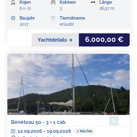
Kojen
Kabinen
Länge
6 (+ 2)
3
18,97 m
Baujahr
Tiermitname
2017
erlaubt
6.000,00 €
Yachtdetails →
Bénéteau 50 - 3 + 1 cab.
12.09.2026
-
19.09.2026
7
Nächte