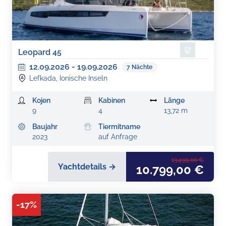
Leopard 45
12.09.2026
-
19.09.2026
7
Nächte
Lefkada, Ionische Inseln
Kojen
Kabinen
Länge
9
4
13,72 m
Baujahr
Tiermitname
2023
auf Anfrage
13.499,00 €
Yachtdetails →
10.799,00 €
-
17
%