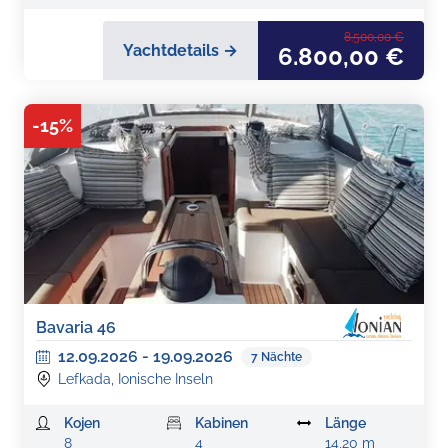
8.500,00 €
Yachtdetails →
6.800,00 €
-
15
%
Bavaria 46
12.09.2026
-
19.09.2026
7
Nächte
Lefkada, Ionische Inseln
Kojen
Kabinen
Länge
8
4
14,20 m