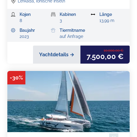
Lefkada, Ionische Inseln
Kojen
Kabinen
Länge
8
3
13,99 m
Baujahr
Tiermitname
2023
auf Anfrage
10.000,00 €
Yachtdetails →
7.500,00 €
-
30
%