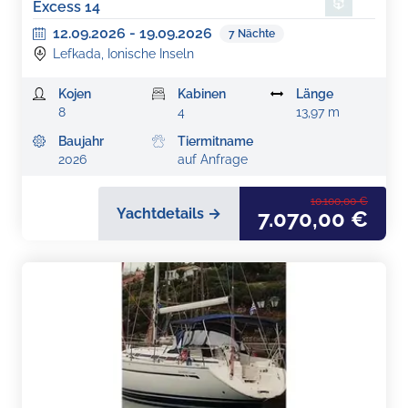
Excess 14
12.09.2026
-
19.09.2026
7
Nächte
Lefkada, Ionische Inseln
Kojen
Kabinen
Länge
8
4
13,97 m
Baujahr
Tiermitname
2026
auf Anfrage
10.100,00 €
Yachtdetails →
7.070,00 €