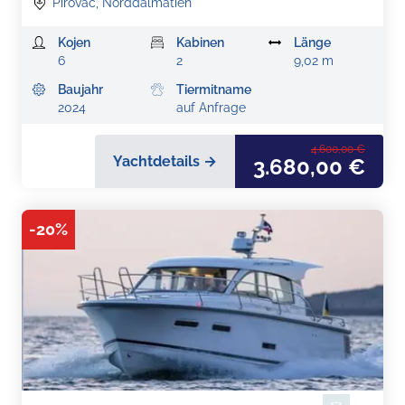
Pirovac, Norddalmatien
Kojen
Kabinen
Länge
6
2
9,02 m
Baujahr
Tiermitname
2024
auf Anfrage
4.600,00 €
Yachtdetails →
3.680,00 €
-
20
%