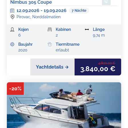
Nimbus 305 Coupe
12.09.2026
-
19.09.2026
7
Nächte
Pirovac, Norddalmatien
Kojen
Kabinen
Länge
6
2
9,74 m
Baujahr
Tiermitname
2020
erlaubt
4.800,00 €
Yachtdetails →
3.840,00 €
-
20
%