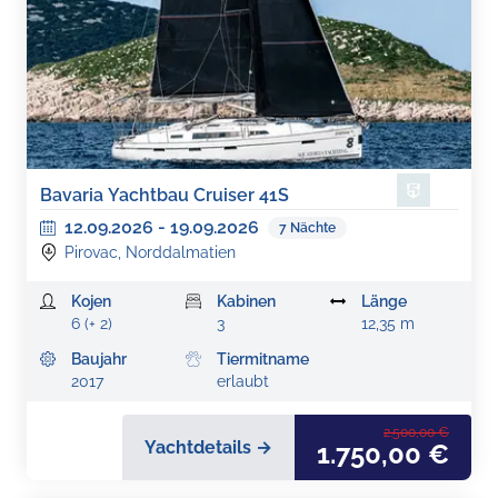
Bavaria Yachtbau Cruiser 41S
12.09.2026
-
19.09.2026
7
Nächte
Pirovac, Norddalmatien
Kojen
Kabinen
Länge
6 (+ 2)
3
12,35 m
Baujahr
Tiermitname
2017
erlaubt
2.500,00 €
Yachtdetails →
1.750,00 €