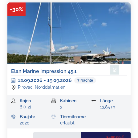
-
30
%
Elan Marine Impression 45.1
12.09.2026
-
19.09.2026
7
Nächte
Pirovac, Norddalmatien
Kojen
Kabinen
Länge
6 (+ 2)
3
13,85 m
Baujahr
Tiermitname
2020
erlaubt
3.490,00 €