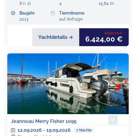
8 (+ 2)
4
15,84 m
Baujahr
Tiermitname
2013
auf Anfrage
8.800,00 €
Yachtdetails →
6.424,00 €
Jeanneau Merry Fisher 1095
12.09.2026
-
19.09.2026
7
Nächte