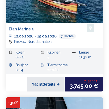
Elan Marine 6
12.09.2026
-
19.09.2026
7
Nächte
Pirovac, Norddalmatien
Kojen
Kabinen
Länge
8 (+ 2)
4
15,30 m
Baujahr
Tiermitname
2024
erlaubt
7.490,00 €
Yachtdetails →
3.745,00 €
-
30
%