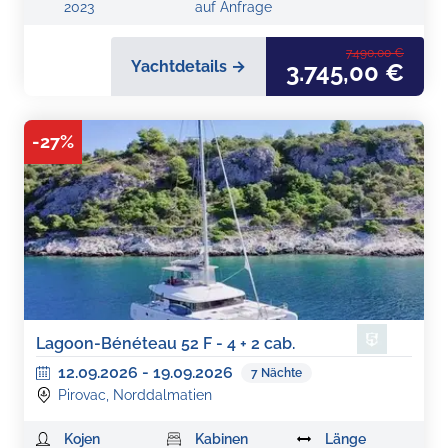
2023
auf Anfrage
7.490,00 €
Yachtdetails →
3.745,00 €
-
27
%
Lagoon-Bénéteau 52 F - 4 + 2 cab.
12.09.2026
-
19.09.2026
7
Nächte
Pirovac, Norddalmatien
Kojen
Kabinen
Länge