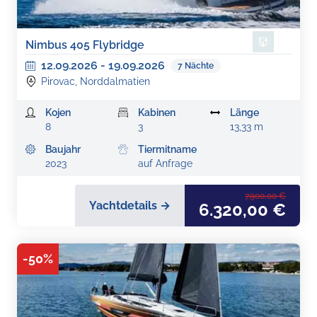
Nimbus 405 Flybridge
12.09.2026
-
19.09.2026
7
Nächte
Pirovac, Norddalmatien
Kojen
Kabinen
Länge
8
3
13,33 m
Baujahr
Tiermitname
2023
auf Anfrage
7.900,00 €
Yachtdetails →
6.320,00 €
-
50
%