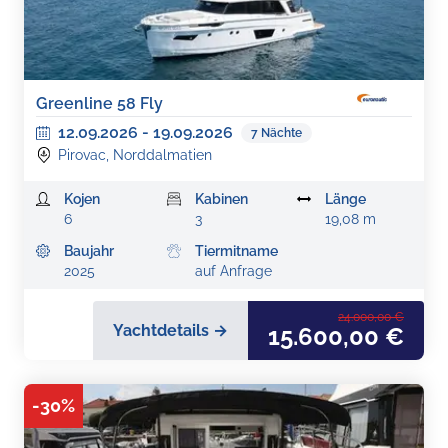
Greenline 58 Fly
12.09.2026
-
19.09.2026
7
Nächte
Pirovac, Norddalmatien
Kojen
Kabinen
Länge
6
3
19,08 m
Baujahr
Tiermitname
2025
auf Anfrage
24.000,00 €
Yachtdetails →
15.600,00 €
-
30
%