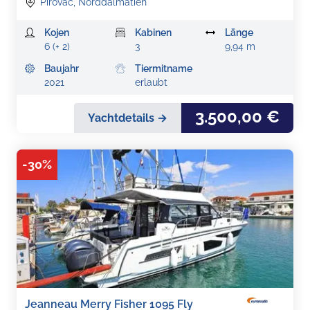
Pirovac, Norddalmatien
Kojen
Kabinen
Länge
6 (+ 2)
3
9,94 m
Baujahr
Tiermitname
2021
erlaubt
3.500,00 €
Yachtdetails →
-
30
%
Jeanneau Merry Fisher 1095 Fly