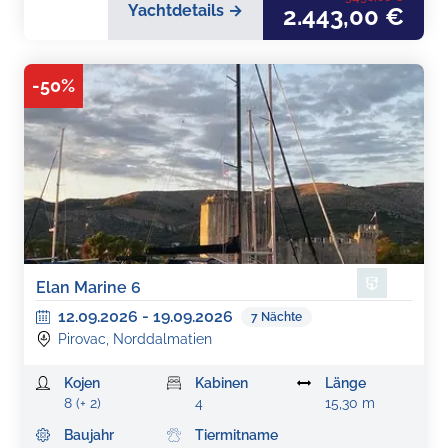
Yachtdetails →
2.443,00 €
-
50
%
Elan Marine 6
12.09.2026
-
19.09.2026
7
Nächte
Pirovac, Norddalmatien
Kojen
Kabinen
Länge
8 (+ 2)
4
15,30 m
Baujahr
Tiermitname