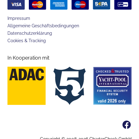
Impressum
Allgemeine Geschäftsbedingungen
Datenschutzerklärung
Cookies & Tracking
In Kooperation mit
Fa
Copyright © 2008-
2026
CharterCheck GmbH