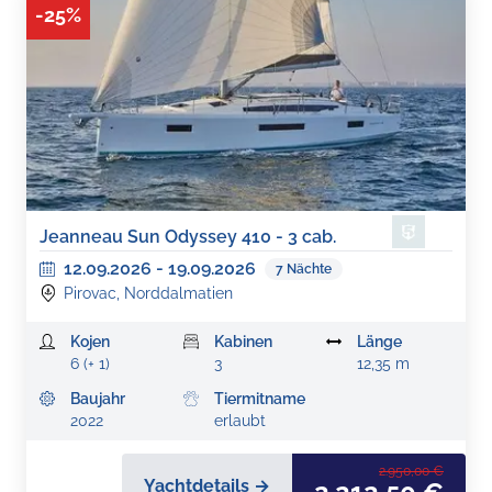
-
25
%
Jeanneau Sun Odyssey 410 - 3 cab.
12.09.2026
-
19.09.2026
7
Nächte
Pirovac, Norddalmatien
Kojen
Kabinen
Länge
6 (+ 1)
3
12,35 m
Baujahr
Tiermitname
2022
erlaubt
2.950,00 €
Yachtdetails →