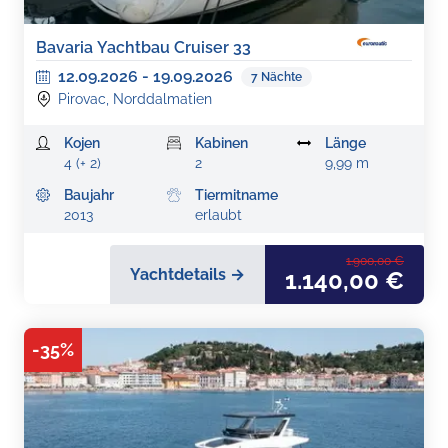
Bavaria Yachtbau Cruiser 33
12.09.2026
-
19.09.2026
7
Nächte
Pirovac, Norddalmatien
Kojen
Kabinen
Länge
4 (+ 2)
2
9,99 m
Baujahr
Tiermitname
2013
erlaubt
1.900,00 €
Yachtdetails →
1.140,00 €
-
35
%