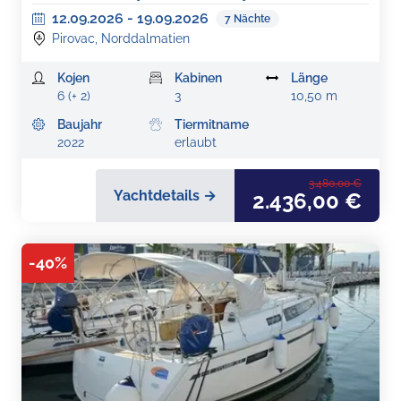
12.09.2026
-
19.09.2026
7
Nächte
Pirovac, Norddalmatien
Kojen
Kabinen
Länge
6 (+ 2)
3
10,50 m
Baujahr
Tiermitname
2022
erlaubt
3.480,00 €
Yachtdetails →
2.436,00 €
-
40
%