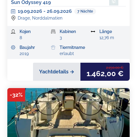
Sun Odyssey 419
19.09.2026
-
26.09.2026
7
Nächte
Drage, Norddalmatien
Kojen
Kabinen
Länge
8
3
12,76 m
Baujahr
Tiermitname
2019
erlaubt
2.150,00 €
Yachtdetails →
1.462,00 €
-
32
%