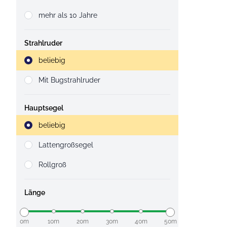
mehr als 10 Jahre
Strahlruder
Strahlruder
beliebig
Mit Bugstrahlruder
Hauptsegel
Strahlruder
beliebig
Lattengroßsegel
Rollgroß
Länge
0m
10m
20m
30m
40m
50m