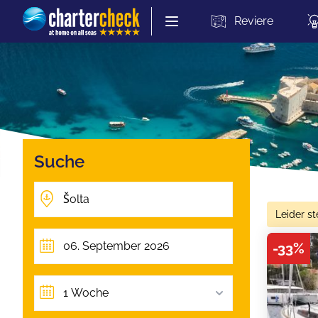
Chartercheck
Reviere
Suche
Leider st
-
33
%
1 Woche