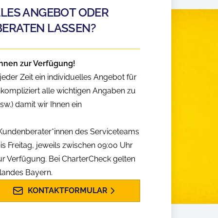
LLES ANGEBOT ODER
BERATEN LASSEN?
hnen zur Verfügung!
eder Zeit ein individuelles Angebot für
nkompliziert alle wichtigen Angaben zu
w.) damit wir Ihnen ein
n Kundenberater*innen des Serviceteams
is Freitag, jeweils zwischen 09:00 Uhr
ur Verfügung. Bei CharterCheck gelten
slandes Bayern.
KONTAKTFORMULAR