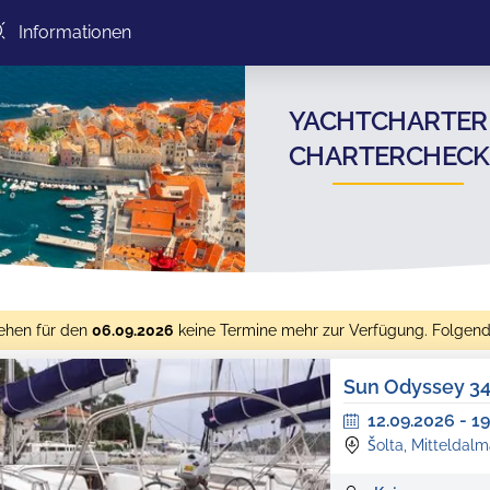
Informationen
YACHTCHARTER Š
CHARTERCHECK
ehen für den
06.09.2026
keine Termine mehr zur Verfügung. Folgend
Sun Odyssey 3
12.09.2026
-
19
Šolta, Mitteldalm