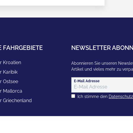
E FAHRGEBIETE
NEWSLETTER ABONN
r Kroatien
Abonnieren Sie unseren Newslet
Artikel und vieles mehr zu verp
r Karibik
r Ostsee
E-Mail Adresse
r Mallorca
Ich stimme den
Datenschut
r Griechenland