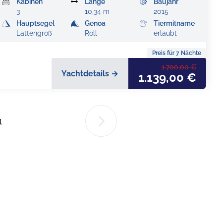
Kabinen
Länge
Baujahr
3
10,34 m
2015
Hauptsegel
Genoa
Tiermitname
Lattengroß
Roll
erlaubt
Preis für
7
Nächte
1.700,00 €
Yachtdetails →
1.139,00 €
1