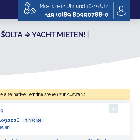
Mo-Fr. 9-12 Uhr und 16-19 Uhr
+49 (0)89 80990788-0
OLTA ⇒ YACHT MIETEN! |
e alternative Termine stehen zur Auswahl:
49
.09.2026
7
Nächte
atien