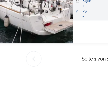
Kojen
7
PS
-
Seite
1
von