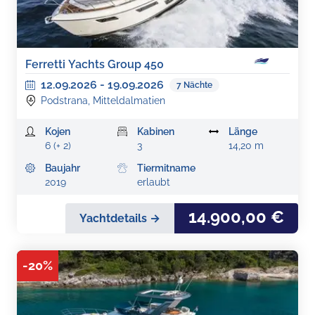
Ferretti Yachts Group 450
12.09.2026
-
19.09.2026
7
Nächte
Podstrana, Mitteldalmatien
Kojen
Kabinen
Länge
6 (+ 2)
3
14,20 m
Baujahr
Tiermitname
2019
erlaubt
14.900,00 €
Yachtdetails →
-
20
%