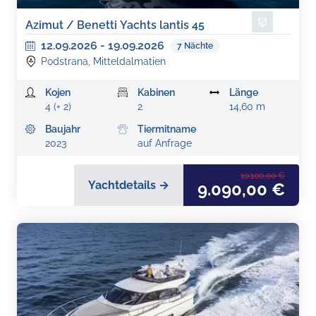
Azimut / Benetti Yachts lantis 45
12.09.2026
-
19.09.2026
7
Nächte
Podstrana, Mitteldalmatien
Kojen
Kabinen
Länge
4 (+ 2)
2
14,60 m
Baujahr
Tiermitname
2023
auf Anfrage
10.100,00 €
Yachtdetails →
9.090,00 €