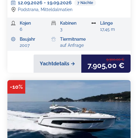
12.09.2026
-
19.09.2026
7
Nächte
Podstrana, Mitteldalmatien
Kojen
Kabinen
Länge
6
3
17,45 m
Baujahr
Tiermitname
2007
auf Anfrage
9.300,00 €
Yachtdetails →
7.905,00 €
-
10
%