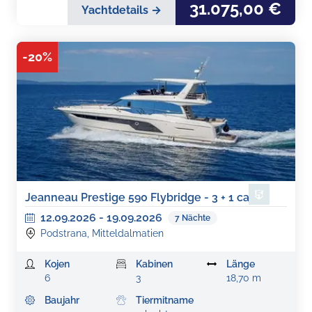
31.075,00 €
Yachtdetails →
-
20
%
Jeanneau Prestige 590 Flybridge - 3 + 1 cab.
12.09.2026
-
19.09.2026
7
Nächte
Podstrana, Mitteldalmatien
Kojen
Kabinen
Länge
6
3
18,70 m
Baujahr
Tiermitname