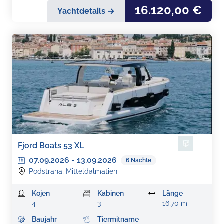
16.120,00 €
Yachtdetails →
Fjord Boats 53 XL
07.09.2026
-
13.09.2026
6
Nächte
Podstrana, Mitteldalmatien
Kojen
Kabinen
Länge
4
3
16,70 m
Baujahr
Tiermitname