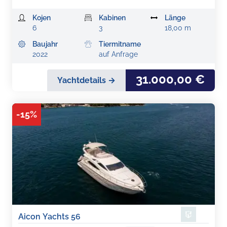
Kojen
Kabinen
Länge
6
3
18,00 m
Baujahr
Tiermitname
2022
auf Anfrage
31.000,00 €
Yachtdetails →
-
15
%
Aicon Yachts 56