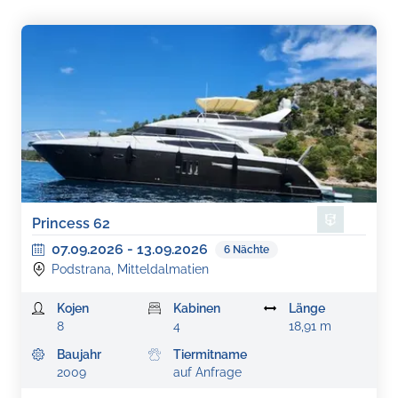
Princess 62
07.09.2026
-
13.09.2026
6
Nächte
Podstrana, Mitteldalmatien
Kojen
Kabinen
Länge
8
4
18,91 m
Baujahr
Tiermitname
2009
auf Anfrage