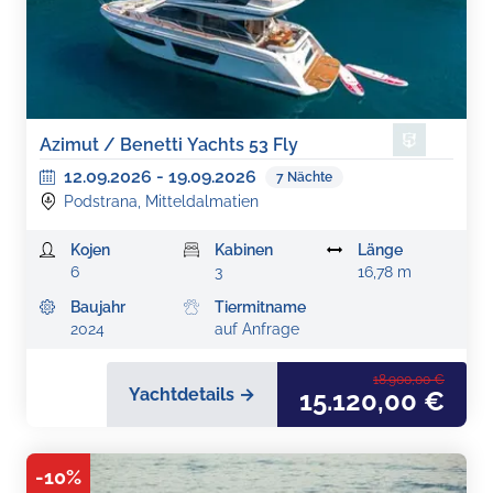
Azimut / Benetti Yachts 53 Fly
12.09.2026
-
19.09.2026
7
Nächte
Podstrana, Mitteldalmatien
Kojen
Kabinen
Länge
6
3
16,78 m
Baujahr
Tiermitname
2024
auf Anfrage
18.900,00 €
Yachtdetails →
15.120,00 €
-
10
%