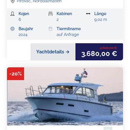
Pirovac, Norddalmatien
Kojen
Kabinen
Länge
6
2
9,02 m
Baujahr
Tiermitname
2024
auf Anfrage
4.600,00 €
Yachtdetails →
3.680,00 €
-
20
%