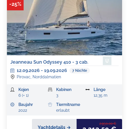
-
25
%
Jeanneau Sun Odyssey 410 - 3 cab.
12.09.2026
-
19.09.2026
7
Nächte
Pirovac, Norddalmatien
Kojen
Kabinen
Länge
6 (+ 1)
3
12,35 m
Baujahr
Tiermitname
2022
erlaubt
2.950,00 €
Yachtdetails →