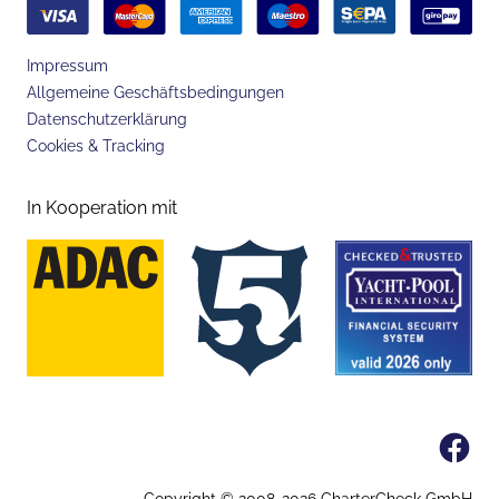
Impressum
Allgemeine Geschäftsbedingungen
Datenschutzerklärung
Cookies & Tracking
In Kooperation mit
Fa
Copyright © 2008-
2026
CharterCheck GmbH