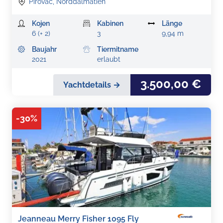
Pirovac, Norddalmatien
Kojen
Kabinen
Länge
6 (+ 2)
3
9,94 m
Baujahr
Tiermitname
2021
erlaubt
3.500,00 €
Yachtdetails →
-
30
%
Jeanneau Merry Fisher 1095 Fly