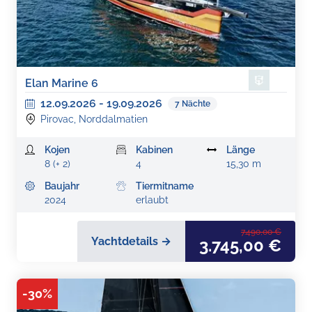
Elan Marine 6
12.09.2026
-
19.09.2026
7
Nächte
Pirovac, Norddalmatien
Kojen
Kabinen
Länge
8 (+ 2)
4
15,30 m
Baujahr
Tiermitname
2024
erlaubt
7.490,00 €
Yachtdetails →
3.745,00 €
-
30
%