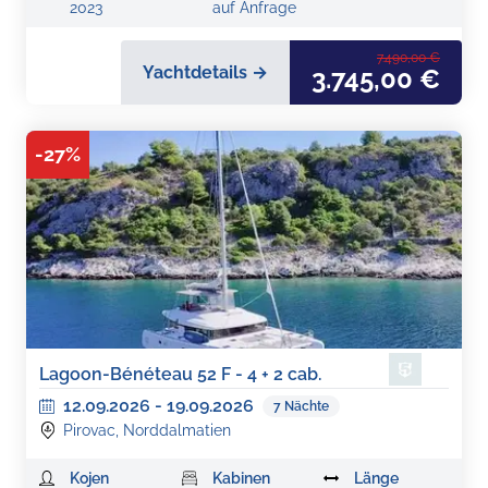
2023
auf Anfrage
7.490,00 €
Yachtdetails →
3.745,00 €
-
27
%
Lagoon-Bénéteau 52 F - 4 + 2 cab.
12.09.2026
-
19.09.2026
7
Nächte
Pirovac, Norddalmatien
Kojen
Kabinen
Länge