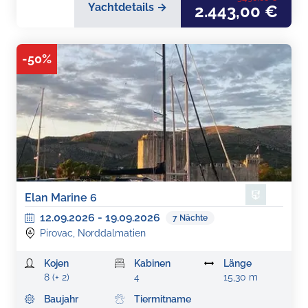
Yachtdetails →
2.443,00 €
-
50
%
Elan Marine 6
12.09.2026
-
19.09.2026
7
Nächte
Pirovac, Norddalmatien
Kojen
Kabinen
Länge
8 (+ 2)
4
15,30 m
Baujahr
Tiermitname