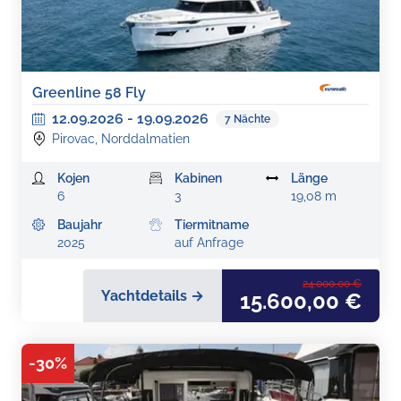
Greenline 58 Fly
12.09.2026
-
19.09.2026
7
Nächte
Pirovac, Norddalmatien
Kojen
Kabinen
Länge
6
3
19,08 m
Baujahr
Tiermitname
2025
auf Anfrage
24.000,00 €
Yachtdetails →
15.600,00 €
-
30
%