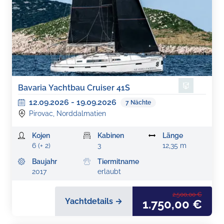
Bavaria Yachtbau Cruiser 41S
12.09.2026
-
19.09.2026
7
Nächte
Pirovac, Norddalmatien
Kojen
Kabinen
Länge
6 (+ 2)
3
12,35 m
Baujahr
Tiermitname
2017
erlaubt
2.500,00 €
Yachtdetails →
1.750,00 €