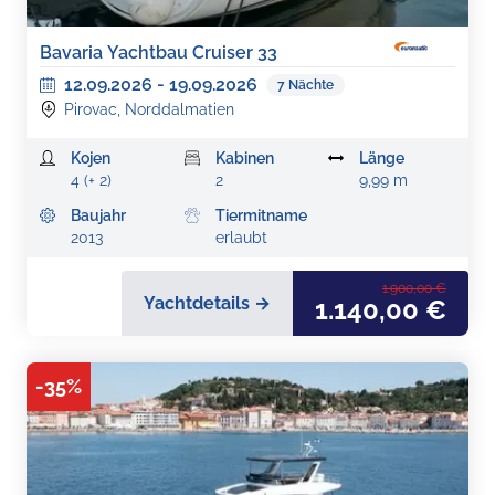
Bavaria Yachtbau Cruiser 33
12.09.2026
-
19.09.2026
7
Nächte
Pirovac, Norddalmatien
Kojen
Kabinen
Länge
4 (+ 2)
2
9,99 m
Baujahr
Tiermitname
2013
erlaubt
1.900,00 €
Yachtdetails →
1.140,00 €
-
35
%