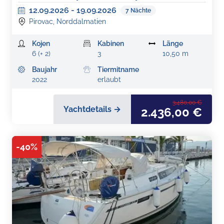
12.09.2026
-
19.09.2026
7
Nächte
Pirovac, Norddalmatien
Kojen
Kabinen
Länge
6 (+ 2)
3
10,50 m
Baujahr
Tiermitname
2022
erlaubt
3.480,00 €
Yachtdetails →
2.436,00 €
-
40
%