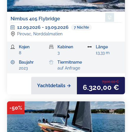
Nimbus 405 Flybridge
12.09.2026
-
19.09.2026
7
Nächte
Pirovac, Norddalmatien
Kojen
Kabinen
Länge
8
3
13,33 m
Baujahr
Tiermitname
2023
auf Anfrage
7.900,00 €
Yachtdetails →
6.320,00 €
-
50
%