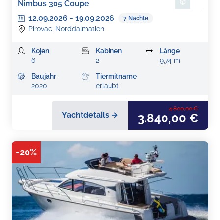
Nimbus 305 Coupe
12.09.2026
-
19.09.2026
7
Nächte
Pirovac, Norddalmatien
Kojen
Kabinen
Länge
6
2
9,74 m
Baujahr
Tiermitname
2020
erlaubt
4.800,00 €
Yachtdetails →
3.840,00 €
-
20
%