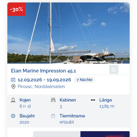
-
30
%
Elan Marine Impression 45.1
12.09.2026
-
19.09.2026
7
Nächte
Pirovac, Norddalmatien
Kojen
Kabinen
Länge
6 (+ 2)
3
13,85 m
Baujahr
Tiermitname
2020
erlaubt
3.490,00 €