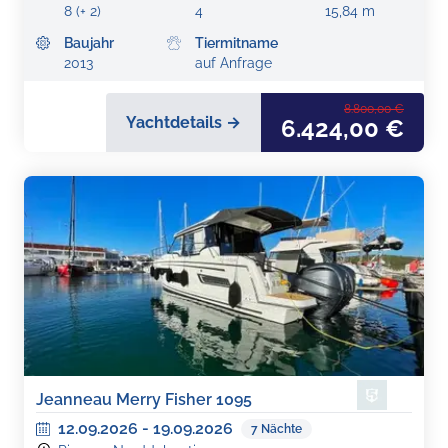
8 (+ 2)
4
15,84 m
Baujahr
Tiermitname
2013
auf Anfrage
8.800,00 €
Yachtdetails →
6.424,00 €
Jeanneau Merry Fisher 1095
12.09.2026
-
19.09.2026
7
Nächte