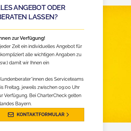
LLES ANGEBOT ODER
BERATEN LASSEN?
hnen zur Verfügung!
eder Zeit ein individuelles Angebot für
nkompliziert alle wichtigen Angaben zu
w.) damit wir Ihnen ein
n Kundenberater*innen des Serviceteams
is Freitag, jeweils zwischen 09:00 Uhr
ur Verfügung. Bei CharterCheck gelten
slandes Bayern.
KONTAKTFORMULAR