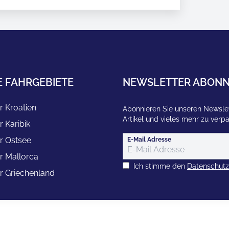
E FAHRGEBIETE
NEWSLETTER ABONN
r Kroatien
Abonnieren Sie unseren Newslet
Artikel und vieles mehr zu verp
r Karibik
r Ostsee
E-Mail Adresse
r Mallorca
Ich stimme den
Datenschut
r Griechenland