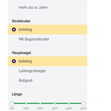
mehr als 10 Jahre
Strahlruder
Strahlruder
beliebig
Mit Bugstrahlruder
Hauptsegel
Strahlruder
beliebig
Lattengroßsegel
Rollgroß
Länge
0m
10m
20m
30m
40m
50m