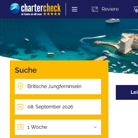
Chartercheck
Reviere
Suche
Lei
1 Woche