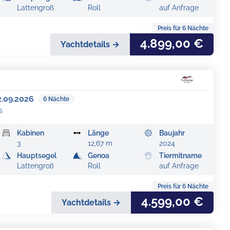
Lattengroß
Roll
auf Anfrage
Preis für
6
Nächte
4.899,00 €
Yachtdetails →
2.09.2026
6
Nächte
s
Kabinen
Länge
Baujahr
3
12,67 m
2024
Hauptsegel
Genoa
Tiermitname
Lattengroß
Roll
auf Anfrage
Preis für
6
Nächte
4.599,00 €
Yachtdetails →