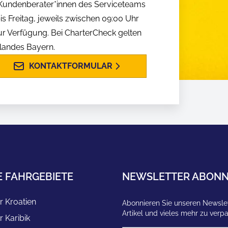
n Kundenberater*innen des Serviceteams
is Freitag, jeweils zwischen 09:00 Uhr
ur Verfügung. Bei CharterCheck gelten
slandes Bayern.
KONTAKTFORMULAR
E FAHRGEBIETE
NEWSLETTER ABONN
r Kroatien
Abonnieren Sie unseren Newslet
Artikel und vieles mehr zu verp
r Karibik