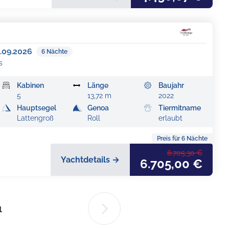
.09.2026
6
Nächte
s
Kabinen
Länge
Baujahr
5
13,72 m
2022
Hauptsegel
Genoa
Tiermitname
Lattengroß
Roll
erlaubt
Preis für
6
Nächte
6.705,30 €
Yachtdetails →
6.705,00 €
1