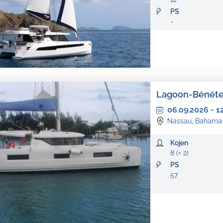
PS
-
Lagoon-Bénéteau
06.09.2026
-
1
Nassau, Bahama
Kojen
8 (+ 2)
PS
57