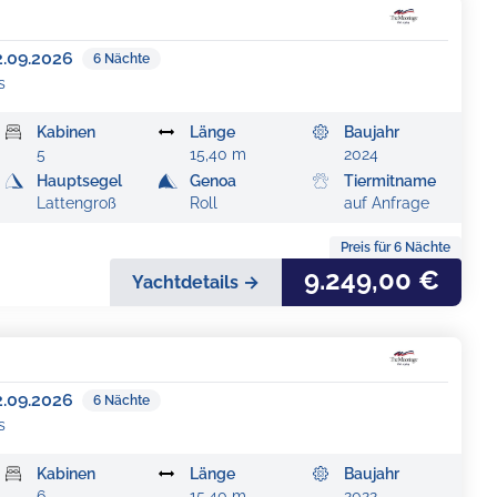
2.09.2026
6
Nächte
s
Kabinen
Länge
Baujahr
5
15,40 m
2024
Hauptsegel
Genoa
Tiermitname
Lattengroß
Roll
auf Anfrage
Preis für
6
Nächte
9.249,00 €
Yachtdetails →
2.09.2026
6
Nächte
s
Kabinen
Länge
Baujahr
6
15,40 m
2022