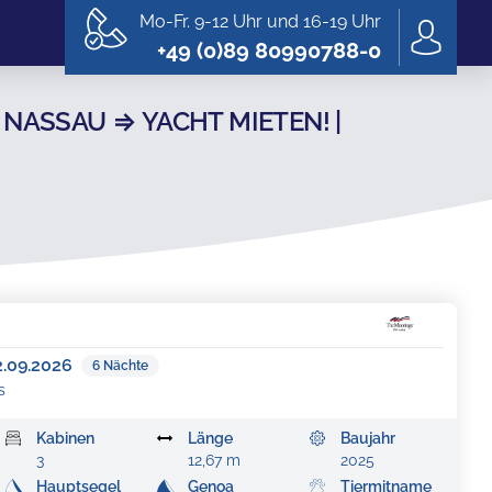
Mo-Fr. 9-12 Uhr und 16-19 Uhr
+49 (0)89 80990788-0
NASSAU ⇒ YACHT MIETEN! |
2.09.2026
6
Nächte
s
Kabinen
Länge
Baujahr
3
12,67 m
2025
Hauptsegel
Genoa
Tiermitname