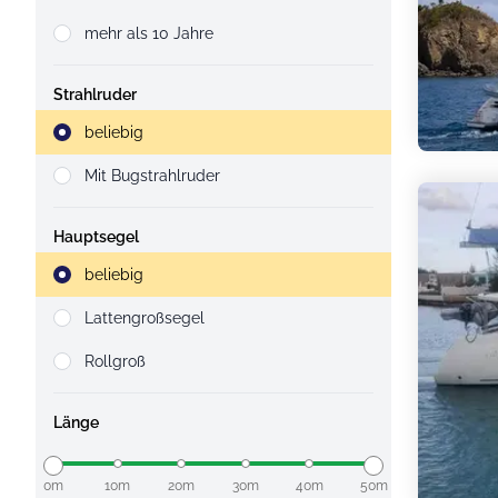
mehr als 10 Jahre
Strahlruder
Strahlruder
beliebig
Mit Bugstrahlruder
Hauptsegel
Strahlruder
beliebig
Lattengroßsegel
Rollgroß
Länge
0m
10m
20m
30m
40m
50m