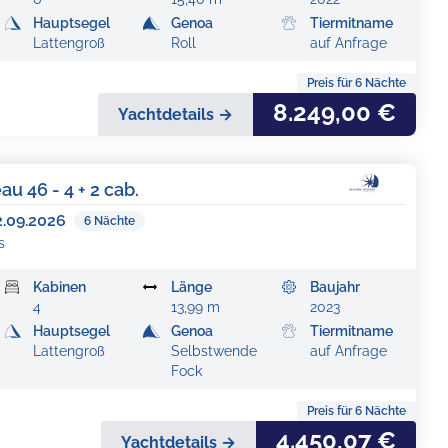
Hauptsegel
Genoa
Tiermitname
Lattengroß
Roll
auf Anfrage
Preis für
6
Nächte
8.249,00 €
Yachtdetails →
 46 - 4 + 2 cab.
2.09.2026
6
Nächte
s
Kabinen
Länge
Baujahr
4
13,99 m
2023
Hauptsegel
Genoa
Tiermitname
Lattengroß
Selbstwende
auf Anfrage
Fock
Preis für
6
Nächte
4.450,07 €
Yachtdetails →