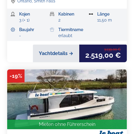
Ontario, Smith Falls
Kojen
Kabinen
Länge
3 (+ 1)
2
11,50 m
Baujahr
Tiermitname
-
erlaubt
3.139,00 €
Yachtdetails →
2.519,00 €
-
19
%
Mieten ohne Führerschein