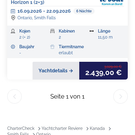
Horizon 1 (2+3)
16.09.2026
-
22.09.2026
6
Nächte
Ontario, Smith Falls
Kojen
Kabinen
Länge
2 (+ 2)
2
11,50 m
Baujahr
Tiermitname
-
erlaubt
3.029,00 €
Yachtdetails →
2.439,00 €
Seite
1
von
1
CharterCheck
Yachtcharter Reviere
Kanada
Smith Falls
Ontario