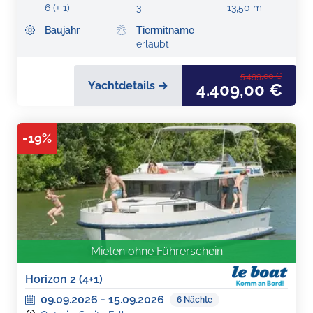
6 (+ 1)
3
13,50 m
Baujahr
Tiermitname
-
erlaubt
5.499,00 €
Yachtdetails →
4.409,00 €
-
19
%
Mieten ohne Führerschein
Horizon 2 (4+1)
09.09.2026
-
15.09.2026
6
Nächte