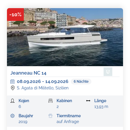
-
10
%
Jeanneau NC 14
08.09.2026
-
14.09.2026
6
Nächte
S. Agata di Militello, Sizilien
Kojen
Kabinen
Länge
6
2
13,93 m
Baujahr
Tiermitname
2019
auf Anfrage