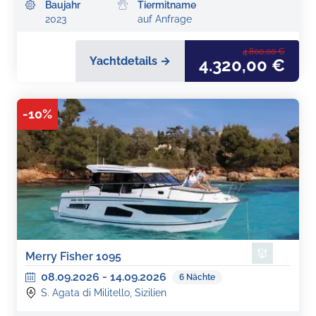
Baujahr
Tiermitname
2023
auf Anfrage
4.800,00 €
Yachtdetails →
4.320,00 €
-
10
%
Merry Fisher 1095
08.09.2026
-
14.09.2026
6
Nächte
S. Agata di Militello, Sizilien