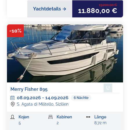
13.200,00 €
Yachtdetails →
11.880,00 €
-
10
%
Merry Fisher 895
08.09.2026
-
14.09.2026
6
Nächte
S. Agata di Militello, Sizilien
Kojen
Kabinen
Länge
5
2
8,72 m