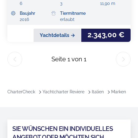
6
3
11,90 m
Baujahr
Tiermitname
2016
erlaubt
2.343,00 €
Yachtdetails →
Seite
1
von
1
CharterCheck
Yachtcharter Reviere
Italien
Marken
SIE WÜNSCHEN EIN INDIVIDUELLES
ANGEBOT ODER MÖCHTEN SICH