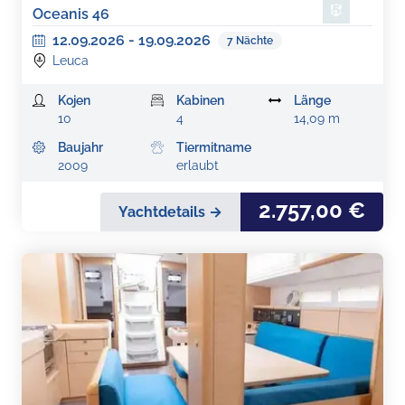
Oceanis 46
12.09.2026
-
19.09.2026
7
Nächte
Leuca
Kojen
Kabinen
Länge
10
4
14,09 m
Baujahr
Tiermitname
2009
erlaubt
2.757,00 €
Yachtdetails →