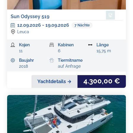
Sun Odyssey 519
12.09.2026
-
19.09.2026
7
Nächte
Leuca
Kojen
Kabinen
Länge
11
6
15,75 m
Baujahr
Tiermitname
2018
auf Anfrage
4.300,00 €
Yachtdetails →