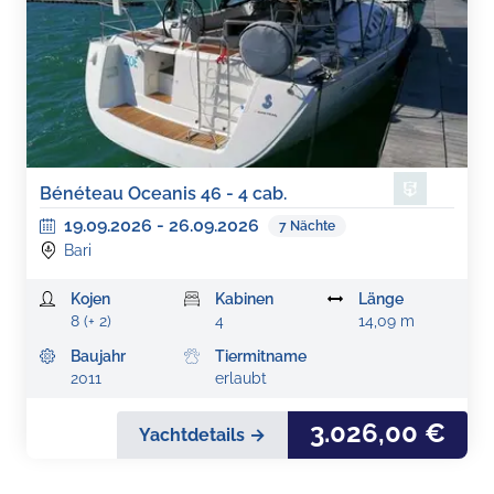
Bénéteau Oceanis 46 - 4 cab.
19.09.2026
-
26.09.2026
7
Nächte
Bari
Kojen
Kabinen
Länge
8 (+ 2)
4
14,09 m
Baujahr
Tiermitname
2011
erlaubt
3.026,00 €
Yachtdetails →