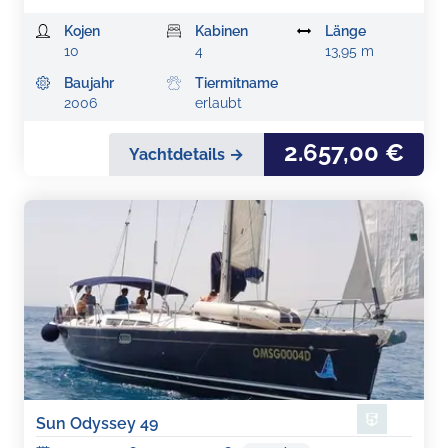
Kojen
Kabinen
Länge
10
4
13,95 m
Baujahr
Tiermitname
2006
erlaubt
2.657,00 €
Yachtdetails →
Sun Odyssey 49