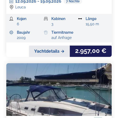
12.09.2026
-
19.09.2026
7
Nächte
Leuca
Kojen
Kabinen
Länge
6
3
15,50 m
Baujahr
Tiermitname
2009
auf Anfrage
2.957,00 €
Yachtdetails →