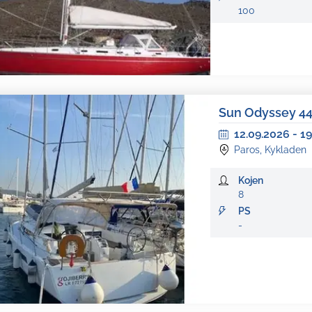
100
Sun Odyssey 4
12.09.2026
-
19
Paros, Kykladen
Kojen
8
PS
-