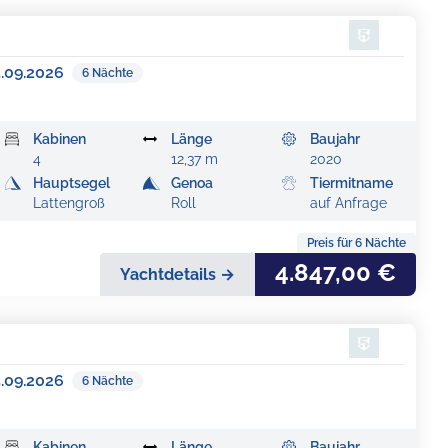
.09.2026
6
Nächte
Kabinen
Länge
Baujahr
4
12,37 m
2020
Hauptsegel
Genoa
Tiermitname
Lattengroß
Roll
auf Anfrage
Preis für
6
Nächte
4.847,00 €
Yachtdetails →
.09.2026
6
Nächte
Kabinen
Länge
Baujahr