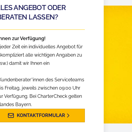
LLES ANGEBOT ODER
BERATEN LASSEN?
hnen zur Verfügung!
eder Zeit ein individuelles Angebot für
nkompliziert alle wichtigen Angaben zu
w.) damit wir Ihnen ein
n Kundenberater*innen des Serviceteams
is Freitag, jeweils zwischen 09:00 Uhr
ur Verfügung. Bei CharterCheck gelten
slandes Bayern.
KONTAKTFORMULAR