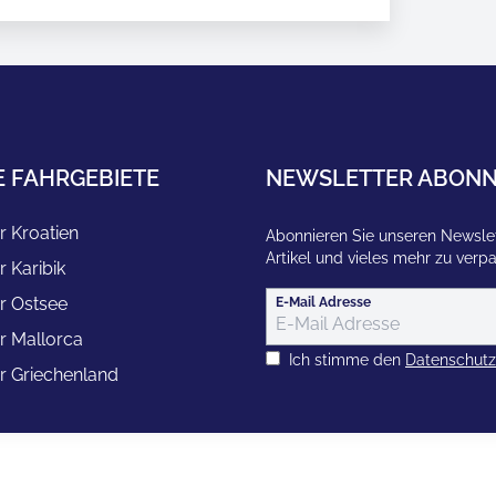
E FAHRGEBIETE
NEWSLETTER ABONN
r Kroatien
Abonnieren Sie unseren Newslet
Artikel und vieles mehr zu verp
r Karibik
r Ostsee
E-Mail Adresse
r Mallorca
Ich stimme den
Datenschut
r Griechenland