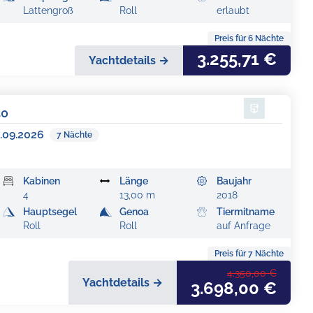
Lattengroß
Roll
erlaubt
Preis für
6
Nächte
3.255,71 €
Yachtdetails →
40
.09.2026
7
Nächte
Kabinen
Länge
Baujahr
4
13,00 m
2018
Hauptsegel
Genoa
Tiermitname
Roll
Roll
auf Anfrage
Preis für
7
Nächte
4.350,00 €
Yachtdetails →
3.698,00 €