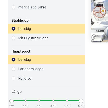
mehr als 10 Jahre
Strahlruder
Strahlruder
beliebig
Mit Bugstrahlruder
Hauptsegel
Strahlruder
beliebig
Lattengroßsegel
Rollgroß
Länge
0m
10m
20m
30m
40m
50m