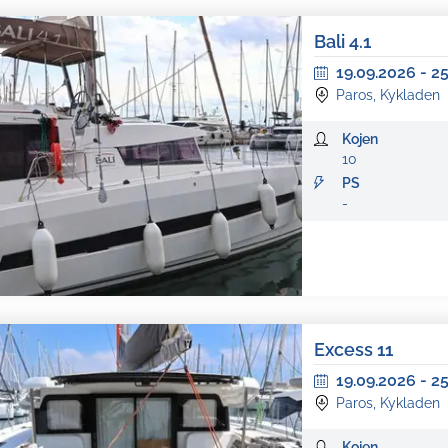
Bali 4.1
19.09.2026
-
25
Paros, Kykladen
Kojen
10
PS
-
Excess 11
19.09.2026
-
25
Paros, Kykladen
Kojen