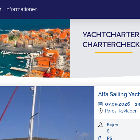
Informationen
YACHTCHARTER 
CHARTERCHECK
Alfa Sailing Yac
07.09.2026
-
1
Paros, Kykladen
Kojen
8
PS