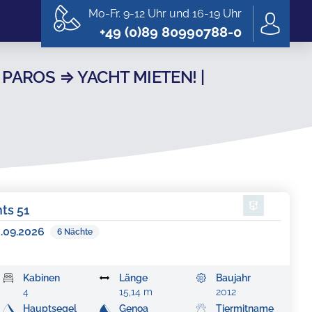
Mo-Fr. 9-12 Uhr und 16-19 Uhr
+49 (0)89 80990788-0
PAROS ⇒ YACHT MIETEN! |
hts 51
3.09.2026
6
Nächte
Kabinen
Länge
Baujahr
4
15,14 m
2012
Hauptsegel
Genoa
Tiermitname