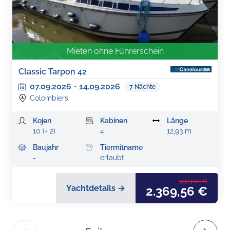
Mieten ohne Führerschein
Classic Tarpon 42
07.09.2026
-
14.09.2026
7
Nächte
Colombiers
Kojen
Kabinen
Länge
10 (+ 2)
4
12,93 m
Baujahr
Tiermitname
-
erlaubt
3.323,00 €
Yachtdetails →
2.369,56 €