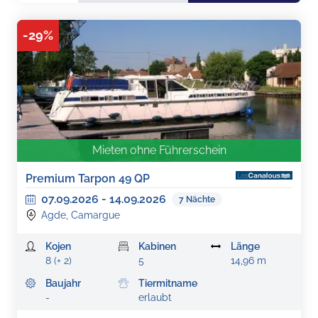
-
29
%
Mieten ohne Führerschein
Premium Tarpon 49 QP
07.09.2026
-
14.09.2026
7
Nächte
Agde, Camargue
Kojen
Kabinen
Länge
8 (+ 2)
5
14,96 m
Baujahr
Tiermitname
-
erlaubt