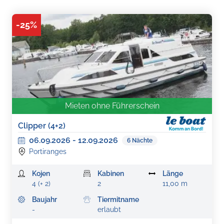
-
25
%
Mieten ohne Führerschein
Clipper (4+2)
06.09.2026
-
12.09.2026
6
Nächte
Portiranges
Kojen
Kabinen
Länge
4 (+ 2)
2
11,00 m
Baujahr
Tiermitname
-
erlaubt