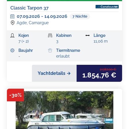
Classic Tarpon 37
07.09.2026
-
14.09.2026
7
Nächte
Agde, Camargue
Kojen
Kabinen
Länge
7 (+ 2)
3
11,06 m
Baujahr
Tiermitname
-
erlaubt
2.587,00 €
Yachtdetails →
1.854,76 €
-
30
%