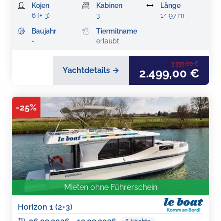
Kojen
Kabinen
Länge
6 (+ 3)
3
14,97 m
Baujahr
Tiermitname
-
erlaubt
3.339,00 €
Yachtdetails →
2.499,00 €
-
25
%
Mieten ohne Führerschein
Horizon 1 (2+3)