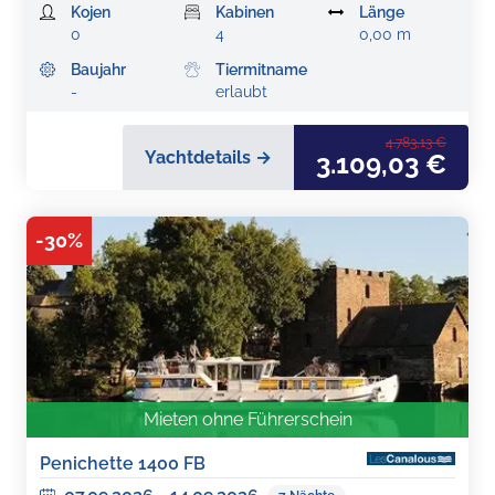
Kojen
Kabinen
Länge
0
4
0,00 m
Baujahr
Tiermitname
-
erlaubt
4.783,13 €
Yachtdetails →
3.109,03 €
-
30
%
Mieten ohne Führerschein
Penichette 1400 FB