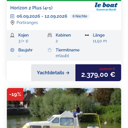
Horizon 2 Plus (4+1)
06.09.2026
-
12.09.2026
6
Nächte
Portiranges
Kojen
Kabinen
Länge
3 (+ 1)
2
11,50 m
Baujahr
Tiermitname
-
erlaubt
3.179,00 €
Yachtdetails →
2.379,00 €
-
19
%