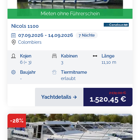
Mieten ohne Führerschein
Nicols 1100
07.09.2026
-
14.09.2026
7
Nächte
Colombiers
Kojen
Kabinen
Länge
6 (+ 3)
3
11,10 m
Baujahr
Tiermitname
-
erlaubt
2.174,00 €
Yachtdetails →
1.520,45 €
-
28
%