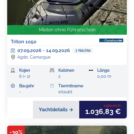
Mieten ohne Führerschein
Triton 1050
07.09.2026
-
14.09.2026
7
Nächte
Agde, Camargue
Kojen
Kabinen
Länge
6 (+ 2)
2
0,00 m
Baujahr
Tiermitname
-
erlaubt
1.482,00 €
Yachtdetails →
1.036,83 €
-
30
%