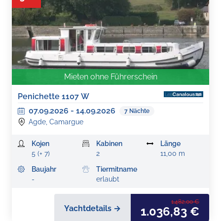
Mieten ohne Führerschein
Penichette 1107 W
07.09.2026
-
14.09.2026
7
Nächte
Agde, Camargue
Kojen
Kabinen
Länge
5 (+ 7)
2
11,00 m
Baujahr
Tiermitname
-
erlaubt
1.482,00 €
Yachtdetails →
1.036,83 €