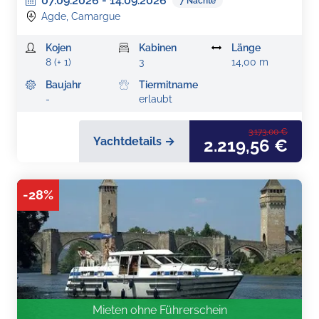
07.09.2026
-
14.09.2026
7
Nächte
Agde, Camargue
Kojen
Kabinen
Länge
8 (+ 1)
3
14,00 m
Baujahr
Tiermitname
-
erlaubt
3.173,00 €
Yachtdetails →
2.219,56 €
-
28
%
Mieten ohne Führerschein