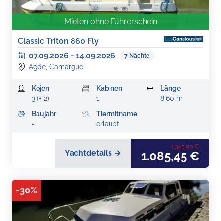
Mieten ohne Führerschein
Classic Triton 860 Fly
07.09.2026
-
14.09.2026
7
Nächte
Agde, Camargue
Kojen
Kabinen
Länge
3 (+ 2)
1
8,60 m
Baujahr
Tiermitname
-
erlaubt
1.345,00 €
Yachtdetails →
1.085,45 €
-
30
%