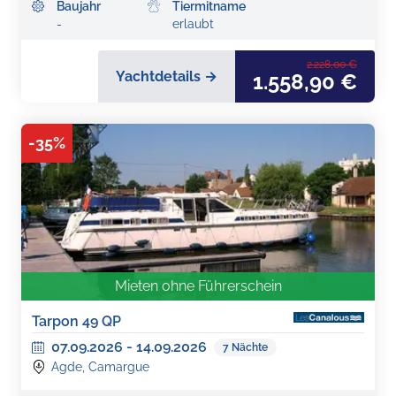
Baujahr
Tiermitname
-
erlaubt
2.228,00 €
Yachtdetails →
1.558,90 €
-
35
%
Mieten ohne Führerschein
Tarpon 49 QP
07.09.2026
-
14.09.2026
7
Nächte
Agde, Camargue