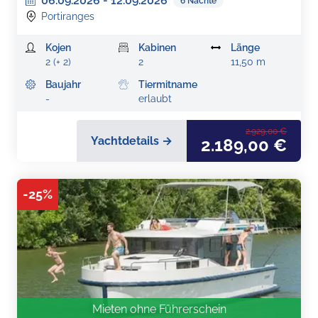
06.09.2026
-
12.09.2026
6
Nächte
Portiranges
Kojen
Kabinen
Länge
2 (+ 2)
2
11,50 m
Baujahr
Tiermitname
-
erlaubt
2.929,00 €
Yachtdetails →
2.189,00 €
-
25
%
Mieten ohne Führerschein