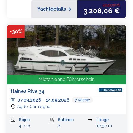
4.541,00 €
Yachtdetails →
3.208,06 €
-
30
%
Mieten ohne Führerschein
Haines Rive 34
07.09.2026
-
14.09.2026
7
Nächte
Agde, Camargue
Kojen
Kabinen
Länge
4 (+ 2)
2
10,50 m