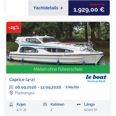
2.579,00 €
Yachtdetails →
1.929,00 €
-
25
%
Mieten ohne Führerschein
Caprice (4+2)
06.09.2026
-
12.09.2026
6
Nächte
Portiranges
Kojen
Kabinen
Länge
4 (+ 2)
2
12,00 m