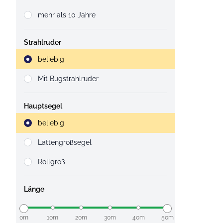
mehr als 10 Jahre
Strahlruder
Strahlruder
beliebig
Mit Bugstrahlruder
Hauptsegel
Strahlruder
beliebig
Lattengroßsegel
Rollgroß
Länge
0m
10m
20m
30m
40m
50m