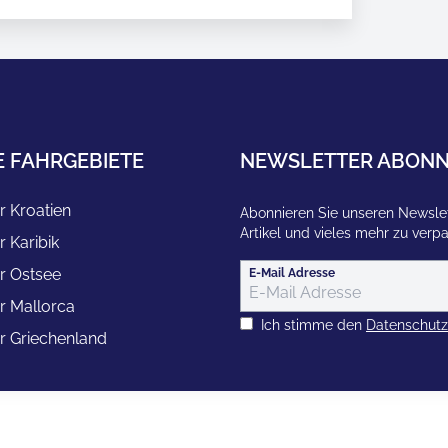
E FAHRGEBIETE
NEWSLETTER ABONN
r Kroatien
Abonnieren Sie unseren Newslet
Artikel und vieles mehr zu verp
r Karibik
r Ostsee
E-Mail Adresse
r Mallorca
Ich stimme den
Datenschut
r Griechenland