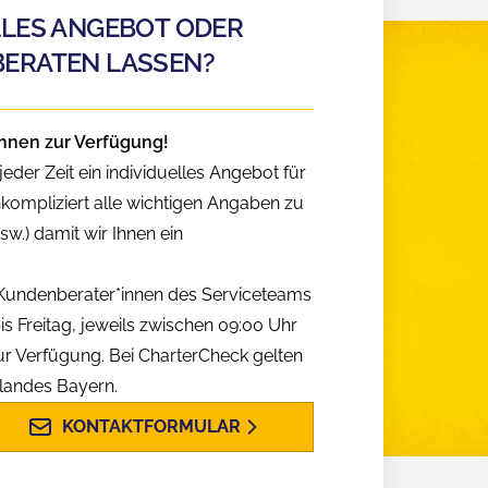
LLES ANGEBOT ODER
BERATEN LASSEN?
hnen zur Verfügung!
eder Zeit ein individuelles Angebot für
nkompliziert alle wichtigen Angaben zu
w.) damit wir Ihnen ein
n Kundenberater*innen des Serviceteams
is Freitag, jeweils zwischen 09:00 Uhr
ur Verfügung. Bei CharterCheck gelten
slandes Bayern.
KONTAKTFORMULAR