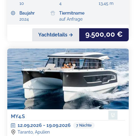
10
4
13,45 m
Baujahr
Tiermitname
2024
auf Anfrage
9.500,00 €
Yachtdetails →
MY4.S
12.09.2026
-
19.09.2026
7
Nächte
Taranto, Apulien