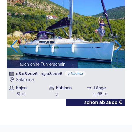
auch ohne Führerschein
08.08.2026
-
15.08.2026
7
Nächte
Salamina
Kojen
Kabinen
Länge
8
(+
0
)
3
11.68
m
€
schon ab
2600
€