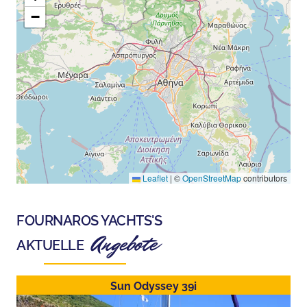
−
Leaflet
|
©
OpenStreetMap
contributors
FOURNAROS YACHTS
'S
Angebote
AKTUELLE
Sun Odyssey 39i