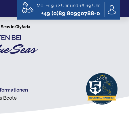
Mo-Fr. 9-12 Uhr und 16-19 Uhr
+49 (0)89 80990788-0
 Seas in Glyfada
EN BEI
ue Seas
nformationen
's Boote