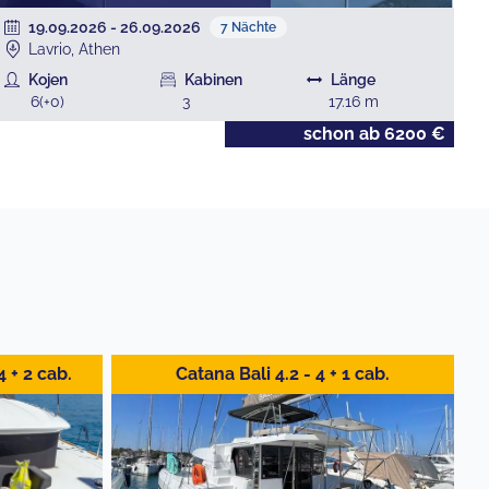
19.09.2026
-
26.09.2026
7
Nächte
Lavrio, Athen
Kojen
Kabinen
Länge
6
(+
0
)
3
17.16
m
schon ab
6200
€
 + 2 cab.
Catana Bali 4.2 - 4 + 1 cab.