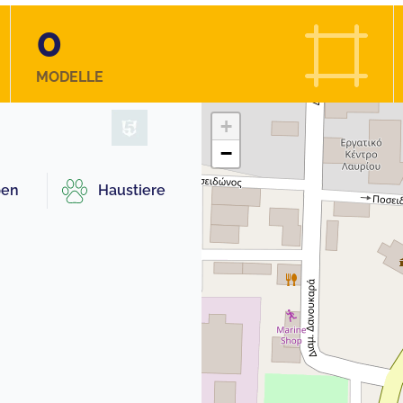
0
MODELLE
+
−
pen
Haustiere