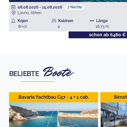
08.08.2026
-
15.08.2026
7
Nächte
Lavrio, Athen
Kojen
Kabinen
Länge
8
(+
0
)
4
16.73
m
€
schon ab
6480
€
Boote
BELIEBTE
Bavaria Yachtbau C57 - 4 + 1 cab.
Bénéte