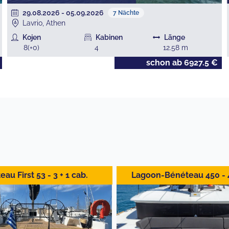
29.08.2026
-
05.09.2026
7
Nächte
Lavrio, Athen
Kojen
Kabinen
Länge
8
(+
0
)
4
12.58
m
schon ab
6927.5
€
au First 53 - 3 + 1 cab.
Lagoon-Bénéteau 450 - 4