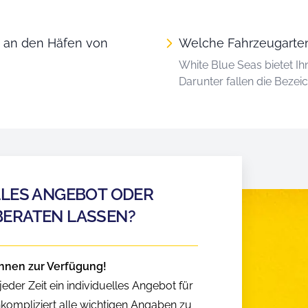
n an den Häfen von
Welche Fahrzeugarten
White Blue Seas bietet I
Darunter fallen die Beze
LLES ANGEBOT ODER
BERATEN LASSEN?
hnen zur Verfügung!
eder Zeit ein individuelles Angebot für
nkompliziert alle wichtigen Angaben zu