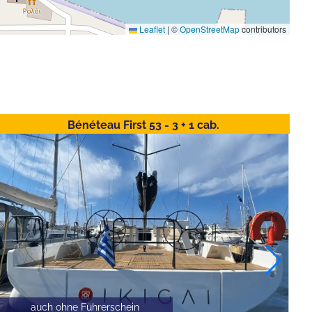
Leaflet
|
©
OpenStreetMap
contributors
Bénéteau First 53 - 3 + 1 cab.
auch ohne Führerschein