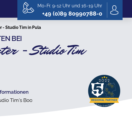
Mo-Fr. 9-12 Uhr und 16-19 Uhr
+49 (0)89 80990788-0
r - Studio Tim in Pula
EN BEI
ter - Studio Tim
nformationen
tudio Tim's Boote