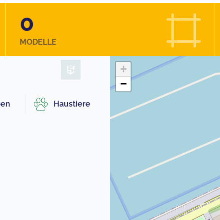
0
MODELLE
+
−
pen
Haustiere