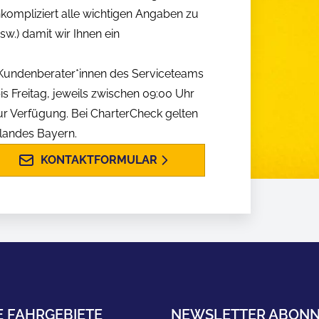
nkompliziert alle wichtigen Angaben zu
w.) damit wir Ihnen ein
n Kundenberater*innen des Serviceteams
is Freitag, jeweils zwischen 09:00 Uhr
ur Verfügung. Bei CharterCheck gelten
slandes Bayern.
KONTAKTFORMULAR
E FAHRGEBIETE
NEWSLETTER ABONN