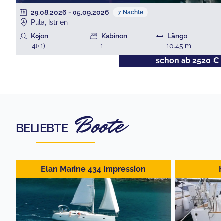
29.08.2026
-
05.09.2026
7
Nächte
Pula, Istrien
Kojen
Kabinen
Länge
4
(+
1
)
1
10.45
m
€
schon ab
2520
€
Boote
BELIEBTE
Elan Marine 434 Impression