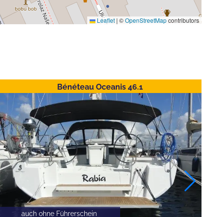
Leaflet
|
©
OpenStreetMap
contributors
Bénéteau Oceanis 46.1
auch ohne Führerschein