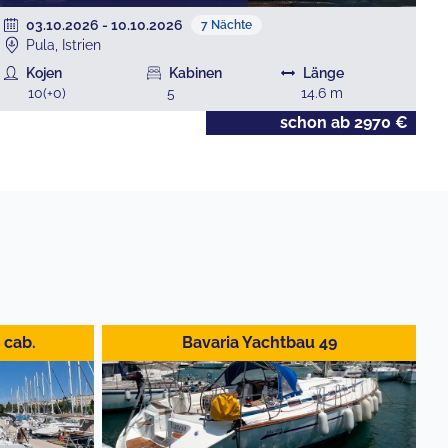
03.10.2026
-
10.10.2026
7
Nächte
Pula, Istrien
Kojen
Kabinen
Länge
10
(+
0
)
5
14.6
m
schon ab
2970
€
 cab.
Bavaria Yachtbau 49