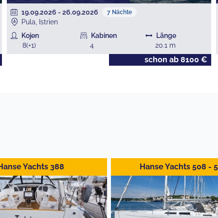
19.09.2026
-
26.09.2026
7
Nächte
Pula, Istrien
Kojen
Kabinen
Länge
8
(+
1
)
4
20.1
m
schon ab
8100
€
Hanse Yachts 388
Hanse Yachts 508 - 5