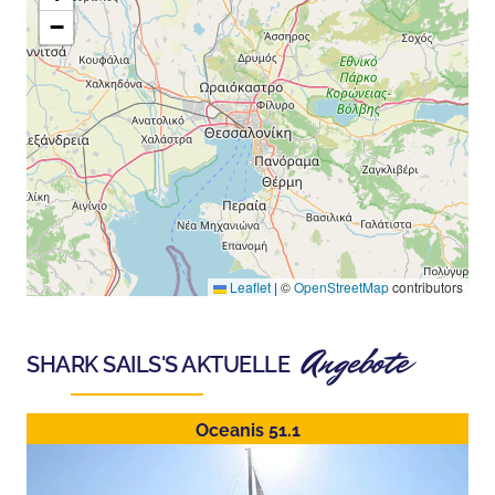
−
Leaflet
|
©
OpenStreetMap
contributors
Angebote
SHARK SAILS
'S AKTUELLE
Oceanis 51.1