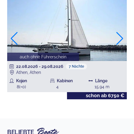
auch ohne Führerschein
22.08.2026
-
29.08.2026
7
Nächte
Athen, Athen
Kojen
Kabinen
Länge
8
(+
0
)
4
15.94
m
€
schon ab
6750
€
Boote
BELIEBTE