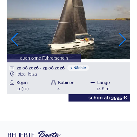
auch ohne Führerschein
22.08.2026
-
29.08.2026
7
Nächte
Ibiza, Ibiza
Kojen
Kabinen
Länge
10
(+
0
)
4
14.6
m
€
schon ab
3595
€
Boote
BELIEBTE