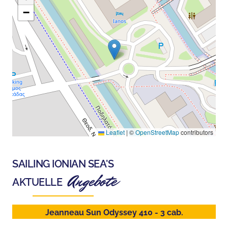
−
Leaflet
|
©
OpenStreetMap
contributors
SAILING IONIAN SEA
'S
Angebote
AKTUELLE
Jeanneau Sun Odyssey 410 - 3 cab.