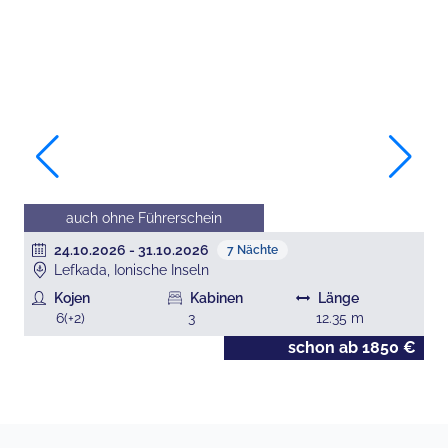
auch ohne Führerschein
24.10.2026
-
31.10.2026
7
Nächte
Lefkada, Ionische Inseln
Kojen
Kabinen
Länge
6
(+
2
)
3
12.35
m
€
schon ab
1850
€