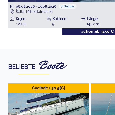
08.08.2026
-
15.08.2026
7
Nächte
Šolta, Mitteldalmatien
Kojen
Kabinen
Länge
12
(+
0
)
5
14.42
m
€
schon ab
3150
€
Boote
BELIEBTE
Cyclades 50.5[G]