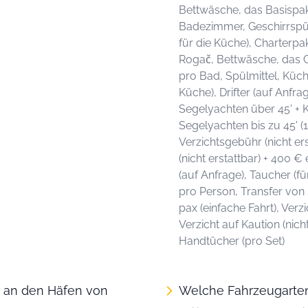
Bettwäsche, das Basispake
Badezimmer, Geschirrspü
für die Küche), Charterpa
Rogač, Bettwäsche, das Gr
pro Bad, Spülmittel, Küc
Küche), Drifter (auf Anfr
Segelyachten über 45' + K
Segelyachten bis zu 45' (1
Verzichtsgebühr (nicht er
(nicht erstattbar) + 400 €
(auf Anfrage), Taucher (f
pro Person, Transfer von
pax (einfache Fahrt), Verz
Verzicht auf Kaution (nic
Handtücher (pro Set)
n an den Häfen von
Welche Fahrzeugarten 