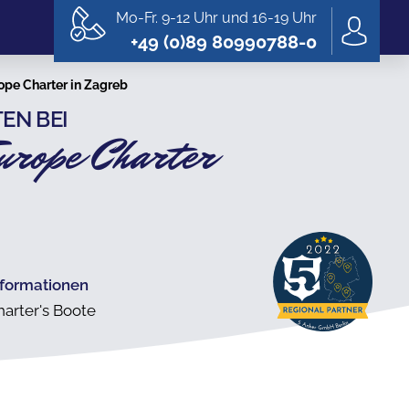
Mo-Fr. 9-12 Uhr und 16-19 Uhr
+49 (0)89 80990788-0
ope Charter in Zagreb
EN BEI
urope Charter
nformationen
harter's Boote