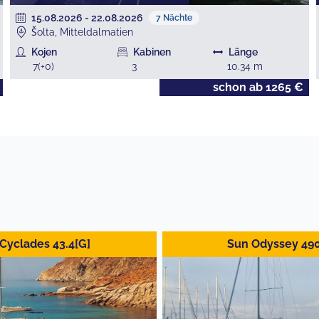
15.08.2026
-
22.08.2026
7
Nächte
Šolta, Mitteldalmatien
Kojen
Kabinen
Länge
7
(+
0
)
3
10.34
m
schon ab
1265
€
Cyclades 43.4[G]
Sun Odyssey 49