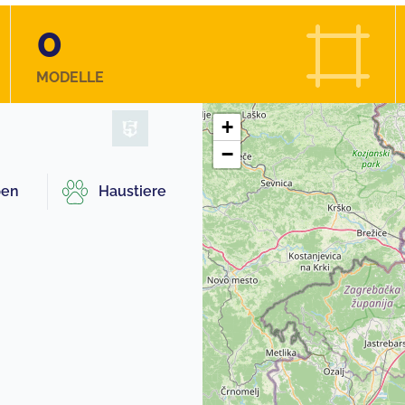
0
MODELLE
+
−
pen
Haustiere