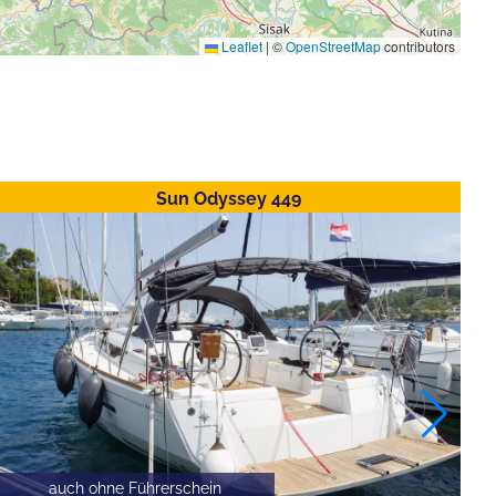
Leaflet
|
©
OpenStreetMap
contributors
Sun Odyssey 449
auch ohne Führerschein