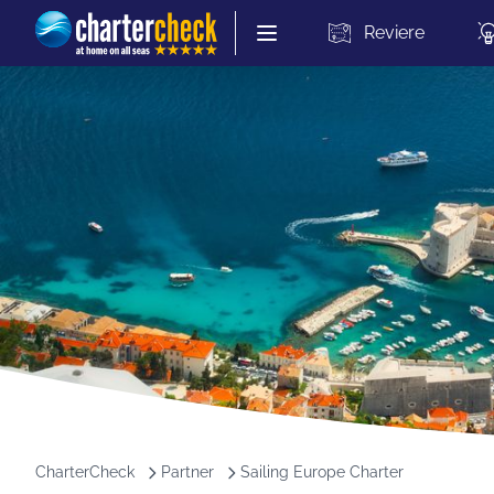
Chartercheck
Reviere
CharterCheck
Partner
Sailing Europe Charter