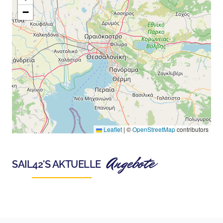
−
Leaflet
|
©
OpenStreetMap
contributors
Angebote
SAIL42
'S AKTUELLE