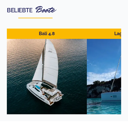
Boote
BELIEBTE
Bali 4.8
Lagoo