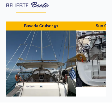
Boote
BELIEBTE
Bavaria Cruiser 51
Sun Ody