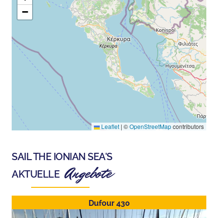
−
Leaflet
|
©
OpenStreetMap
contributors
SAIL THE IONIAN SEA
'S
Angebote
AKTUELLE
Dufour 430