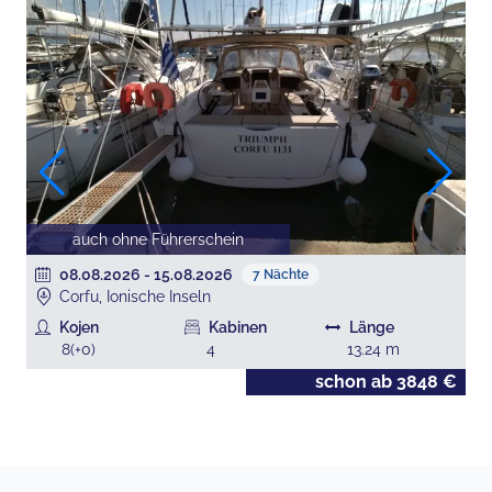
auch ohne Führerschein
08.08.2026
-
15.08.2026
7
Nächte
Corfu, Ionische Inseln
Kojen
Kabinen
Länge
8
(+
0
)
4
13.24
m
€
schon ab
3848
€