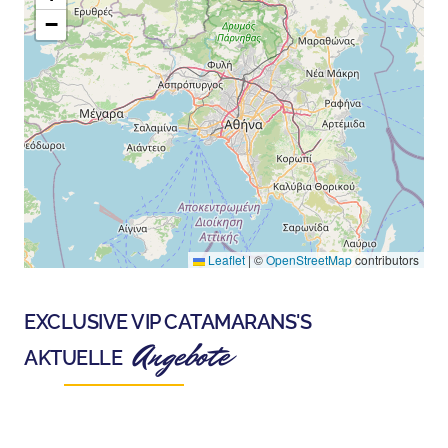
−
Leaflet
|
©
OpenStreetMap
contributors
EXCLUSIVE VIP CATAMARANS
'S
Angebote
AKTUELLE