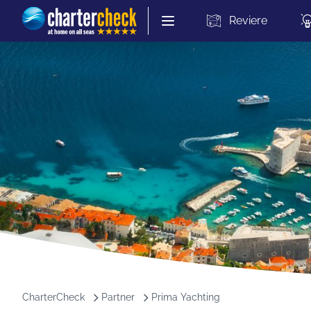
Chartercheck
Reviere
CharterCheck
Partner
Prima Yachting