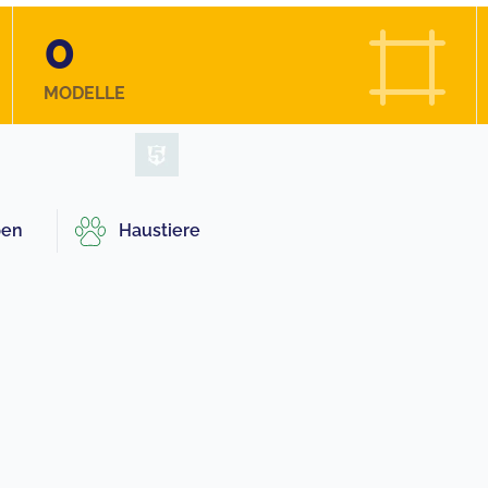
0
MODELLE
pen
Haustiere