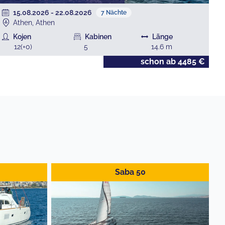
15.08.2026
-
22.08.2026
7
Nächte
Athen, Athen
Kojen
Kabinen
Länge
12
(+
0
)
5
14.6
m
schon ab
4485
€
Saba 50