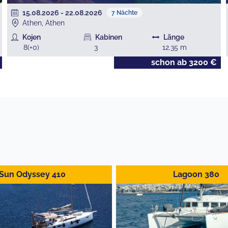
15.08.2026
-
22.08.2026
7
Nächte
Athen, Athen
Kojen
Kabinen
Länge
8
(+
0
)
3
12.35
m
schon ab
3200
€
Sun Odyssey 410
Lagoon 380