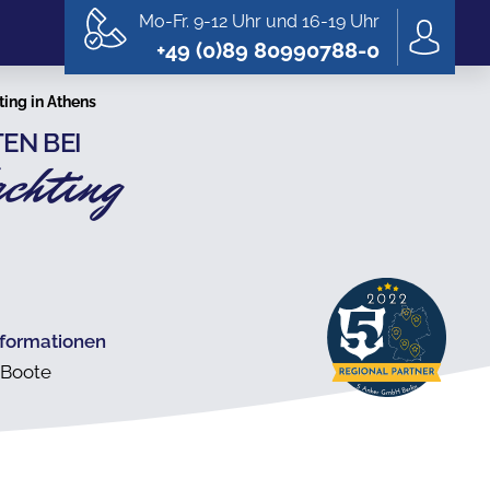
Mo-Fr. 9-12 Uhr und 16-19 Uhr
+49 (0)89 80990788-0
ing in Athens
EN BEI
chting
nformationen
 Boote