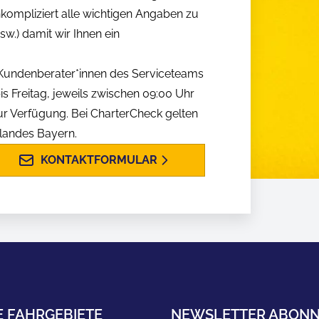
nkompliziert alle wichtigen Angaben zu
w.) damit wir Ihnen ein
n Kundenberater*innen des Serviceteams
is Freitag, jeweils zwischen 09:00 Uhr
ur Verfügung. Bei CharterCheck gelten
slandes Bayern.
KONTAKTFORMULAR
E FAHRGEBIETE
NEWSLETTER ABONN