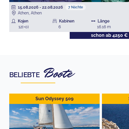
15.08.2026
-
22.08.2026
7
Nächte
Athen, Athen
Kojen
Kabinen
Länge
12
(+
0
)
6
16.16
m
€
schon ab
4250
€
Boote
BELIEBTE
Sun Odyssey 509