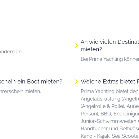
An wie vielen Destina
mieten?
ändern an.
Bei Prima Yachting könne
schein ein Boot mieten?
Welche Extras bietet 
hrerschein mieten.
Prima Yachting bietet de
Angelausrüstung (Angelro
(Angelrolle & Rolle), Au
Person), BBQ, Endreinigun
Junior-Schwimmwesten + S
Handtücher und Bettwäsc
Kano - Kajak, Sea Scooter