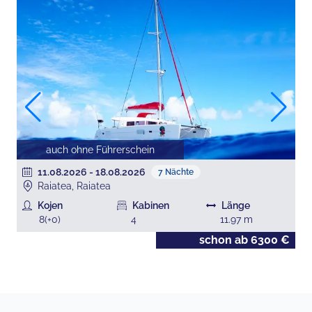
auch ohne Führerschein
11.08.2026
-
18.08.2026
7
Nächte
Raiatea, Raiatea
Kojen
Kabinen
Länge
8
(+
0
)
4
11.97
m
€
schon ab
6300
€