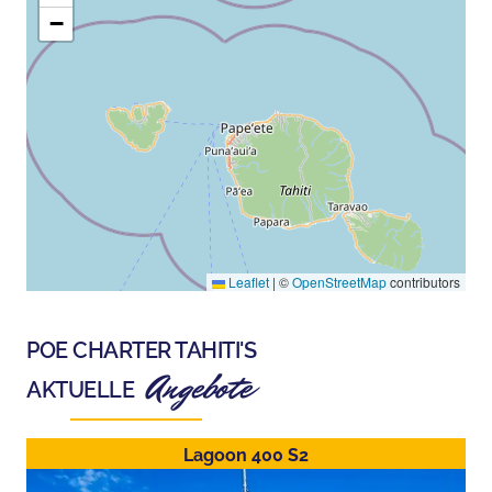
−
Leaflet
|
©
OpenStreetMap
contributors
POE CHARTER TAHITI
'S
Angebote
AKTUELLE
Lagoon 400 S2