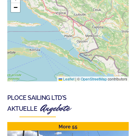
−
Leaflet
|
©
OpenStreetMap
contributors
PLOCE SAILING LTD
'S
Angebote
AKTUELLE
More 55