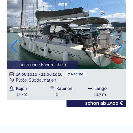
auch ohne Führerschein
15.08.2026
-
22.08.2026
7
Nächte
Ploče, Süddalmatien
Kojen
Kabinen
Länge
12
(+
0
)
6
16.7
m
€
schon ab
4900
€