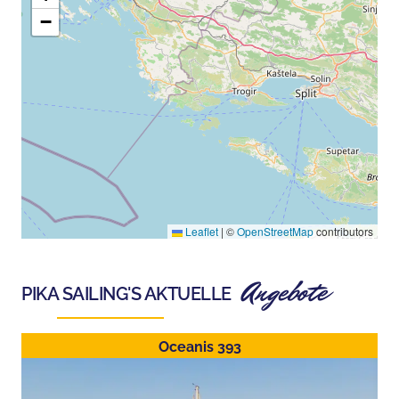
−
Leaflet
|
©
OpenStreetMap
contributors
Angebote
PIKA SAILING
'S AKTUELLE
Oceanis 393