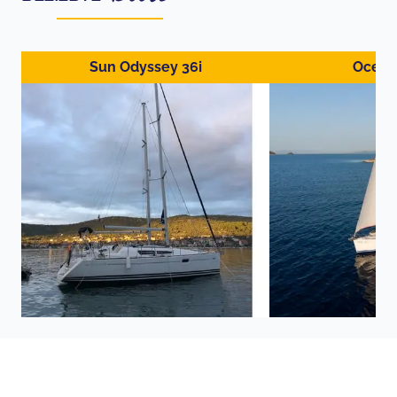
Sun Odyssey 36i
Ocean