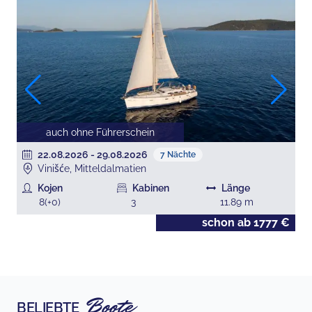
auch ohne Führerschein
22.08.2026
-
29.08.2026
7
Nächte
Vinišće, Mitteldalmatien
Kojen
Kabinen
Länge
8
(+
0
)
3
11.89
m
€
schon ab
1777
€
Boote
BELIEBTE